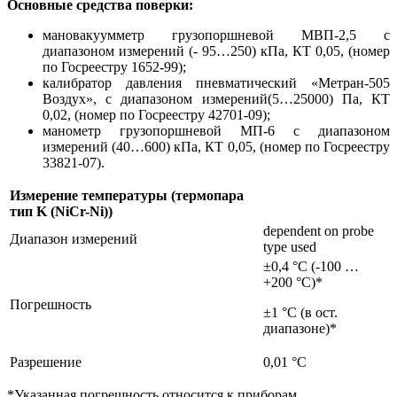
Основные средства поверки:
мановакуумметр грузопоршневой МВП-2,5 с
диапазоном измерений (- 95…250) кПа, КТ 0,05, (номер
по Госреестру 1652-99);
калибратор давления пневматический «Метран-505
Воздух», с диапазоном измерений(5…25000) Па, КТ
0,02, (номер по Госреестру 42701-09);
манометр грузопоршневой МП-6 с диапазоном
измерений (40…600) кПа, КТ 0,05, (номер по Госреестру
33821-07).
Измерение температуры (термопара
тип K (NiCr-Ni))
dependent on probe
Диапазон измерений
type used
±0,4 °C (-100 …
+200 °C)*
Погрешность
±1 °C (в ост.
диапазоне)*
Разрешение
0,01 °C
*Указанная погрешность относится к приборам