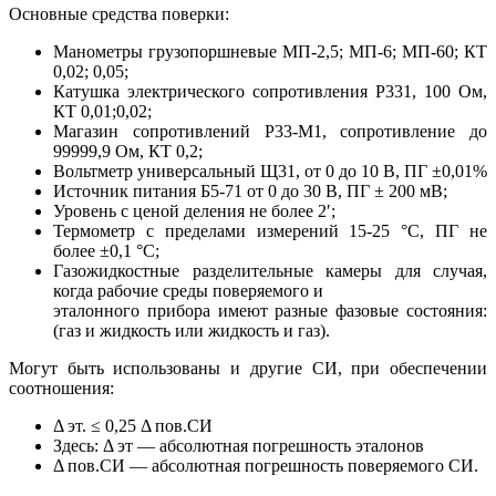
Основные средства поверки:
Манометры грузопоршневые МП-2,5; МП-6; МП-60; КТ
0,02; 0,05;
Катушка электрического сопротивления Р331, 100 Ом,
КТ 0,01;0,02;
Магазин сопротивлений Р33-М1, сопротивление до
99999,9 Ом, КТ 0,2;
Вольтметр универсальный Щ31, от 0 до 10 В, ПГ ±0,01%
Источник питания Б5-71 от 0 до 30 В, ПГ ± 200 мВ;
Уровень с ценой деления не более 2′;
Термометр с пределами измерений 15-25 °С, ПГ не
более ±0,1 °С;
Газожидкостные разделительные камеры для случая,
когда рабочие среды поверяемого и
эталонного прибора имеют разные фазовые состояния:
(газ и жидкость или жидкость и газ).
Могут быть использованы и другие СИ, при обеспечении
соотношения:
Δ эт. ≤ 0,25 Δ пов.СИ
Здесь: Δ эт — абсолютная погрешность эталонов
Δ пов.СИ — абсолютная погрешность поверяемого СИ.