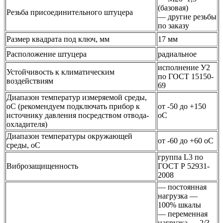
(базовая)
Резьба присоединительного штуцера
— другие резьбы
по заказу
Размер квадрата под ключ, мм
17 мм
Расположение штуцера
радиальное
исполнение У2
Устойчивость к климатическим
по ГОСТ 15150-
воздействиям
69
Диапазон температур измеряемой среды,
оС (рекомендуем подключать прибор к
от -50 до +150
источнику давления посредством отвода-
оС
охладителя)
Диапазон температуры окружающей
от -60 до +60 оС
среды, оС
группа L3 по
Виброзащищенность
ГОСТ Р 52931-
2008
— постоянная
нагрузка —
100% шкалы
— переменная
нагрузка — 2/3