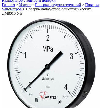
Калькулятор стоимости поверки
Главная
>
Услуги
>
Поверка средств измерений
>
Поверка
манометров
>
Поверка манометров общетехнических
ДМ8010-Уф