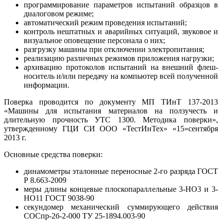
программирование параметров испытаний образцов в
диалоговом режиме;
автоматический режим проведения испытаний;
контроль нештатных и аварийных ситуаций, звуковое и
визуальное оповещение персонала о них;
разгрузку машины при отключении электропитания;
реализацию различных режимов приложения нагрузки;
архивацию протоколов испытаний на внешний флеш-
носитель и/или передачу на компьютер всей полученной
информации.
Поверка проводится по документу МП ТИнТ 137-2013
«Машины для испытания материалов на ползучесть и
длительную прочность УТС 1300. Методика поверки»,
утвержденному ГЦИ СИ ООО «ТестИнТех» «15»сентября
2013 г.
Основные средства поверки:
динамометры эталонные переносные 2-го разряда ГОСТ
Р 8.663-2009
меры длины концевые плоскопараллельные 3-НО3 и 3-
НО11 ГОСТ 9038-90
секундомер механический суммирующего действия
СОСпр-2б-2-000 ТУ 25-1894.003-90