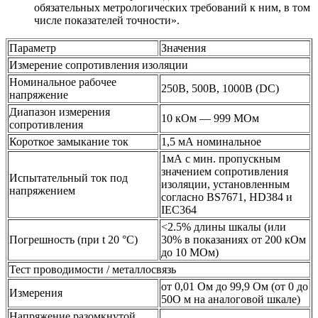
обязательных метрологических требований к ним, в том
числе показателей точности».
Параметр
Значения
Измерение сопротивления изоляции
Номинальное рабочее
250В, 500В, 1000В (DC)
напряжение
Диапазон измерения
10 кОм — 999 МОм
сопротивления
Короткое замыкание ток
1,5 мА номинальное
1мА с мин. пропускным
значением сопротивления
Испытательный ток под
изоляции, установленным
напряжением
согласно BS7671, HD384 и
IEC364
<2.5% длины шкалы (или
Погрешность (при t 20 °C)
30% в показаниях от 200 кОм
до 10 МОм)
Тест проводимости / металлосвязь
от 0,01 Ом до 99,9 Ом (от 0 до
Измерения
50О м на аналоговой шкале)
Напряжение разомкнутой