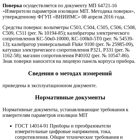
Поверка
осуществляется по документу МП 64721-16
«Измерители параметров изоляции MIT. Методика поверки»,
утвержденному ФГУП «ВНИИМС» 08 апреля 2016 года.
Средства поверки: вольтметры С503, С504, С505, С506, С508,
С509, С511 (рег. № 10194-85); калибраторы электрического
сопротивления КС-50к0-10000, КС-100k0-5T0 (рег. № 54539-
13); калибратор универсальный Fluke 9100 (рег. № 25985-09),
катушки электрического сопротивления Р321, Р331 (рег. №
1162-58); магазин сопротивления Р40102 (рег. № 10547-86).
Знак поверки наносится на лицевую панель корпуса прибора.
Сведения о методах измерений
приведены в эксплуатационном документе.
Нормативные документы
Нормативные документы, устанавливающие требования к
измерителям параметров изоляции MIT
ГОСТ 14014-91 Приборы и преобразователи
измерительные цифровые напряжения, тока,
сопротивления. Общие технические требования и