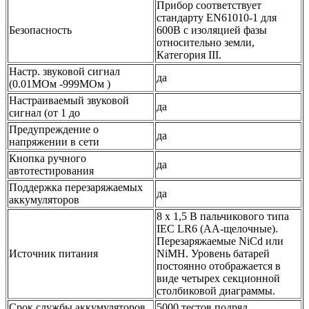
Прибор соответствует
стандарту EN61010-1 для
Безопасность
600В с изоляцией фазы
относительно земли,
Категория III.
Настр. звуковой сигнал
да
(0.01МОм -999МОм )
Настраиваемый звуковой
да
сигнал (от 1 до
Предупреждение о
да
напряжении в сети
Кнопка ручного
да
автотестирования
Поддержка перезаряжаемых
да
аккумуляторов
8 х 1,5 В пальчикового типа
IEC LR6 (AA-щелочные).
Перезаряжаемые NiCd или
Источник питания
NiMH. Уровень батарей
постоянно отображается в
виде четырех секционной
столбиковой диаграммы.
Срок службы аккумуляторов
5000 тестов подряд