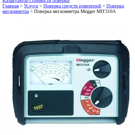
Калькулятор стоимости поверки
Главная
>
Услуги
>
Поверка средств измерений
>
Поверка
мегаомметра
>
Поверка мегаомметра Megger MIT310A