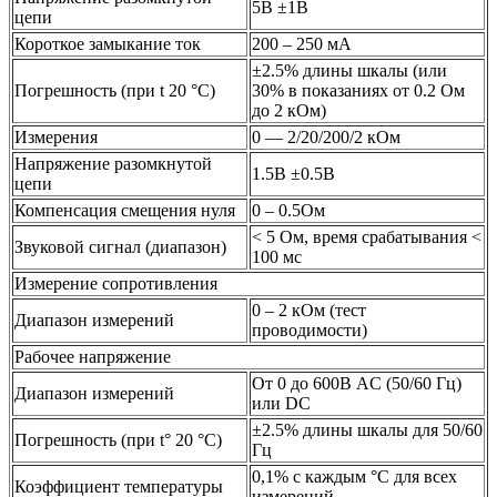
5В ±1В
цепи
Короткое замыкание ток
200 – 250 мА
±2.5% длины шкалы (или
Погрешность (при t 20 °C)
30% в показаниях от 0.2 Ом
до 2 кОм)
Измерения
0 — 2/20/200/2 кОм
Напряжение разомкнутой
1.5B ±0.5B
цепи
Компенсация смещения нуля
0 – 0.5Ом
< 5 Ом, время срабатывания <
Звуковой сигнал (диапазон)
100 мс
Измерение сопротивления
0 – 2 кОм (тест
Диапазон измерений
проводимости)
Рабочее напряжение
От 0 до 600В AC (50/60 Гц)
Диапазон измерений
или DC
±2.5% длины шкалы для 50/60
Погрешность (при t° 20 °C)
Гц
0,1% с каждым °C для всех
Коэффициент температуры
измерений