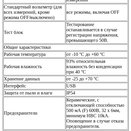
Стандартный вольтметр (для
всех измерений, кроме
все режимы, включая OFF
режима OFF/выключено)
Тестирование
останавливается в случае
Тест блок
регистрации напряжения,
превышающего 50В.
Общие характеристики
Рабочая температура
от -10 °C до +60 °C
93% относительная
Рабочая влажность
влажность без конденсации
при 40 °C
Хранение данных
от -25 до +70 °C
Интерфейс
USB
Защита от пыли и влаги
IP54
Керамические, с
отключающей способностью
500 мА (F) 600В, 32 х 6мм,
Предохранители
минимум HBC 10kА.
Оповещение в случае отказа
предохранителя.