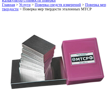
Калькулятор стоимости поверки
Главная
>
Услуги
>
Поверка средств измерений
>
Поверка мер
твердости
>
Поверка мер твердости эталонных МТСР