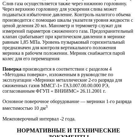
Слив газа осуществляется также через нижнюю горловину.
Через верхнюю горловину для ускорения слива может
подаваться избыточное давление. Контроль налитого объема
производится с помощью шкалы указателя уровня жидкости с
ценой деления 20 мл. Манометр и термометр служат для
измерений параметров сжиженного газа. Предохранительный
клапан срабатывает при критическом давлении в мернике
равным 1,85 МПа. Уровень пузырьковый горизонтальный
предназначен для контроля вертикального положения
мерника в рабочем положении. Мерник снабжается парой
колес для его перемещения
Поверка
производится в соответствии с разделом 4
«Методика поверки», изложенным в руководстве по
эксплуатации «Мерники металлические 2-го разряда для
сжиженных газов ММСГ-1» ГАЗ.007.00.00.000 РЭ,
согласованным ФГУП « ВНИИМС» 26.11.2001 г.
Основное поверочное оборудование — мерники 1-го разряда
3
вместимостью 10 дм
Межповерочный интервал -2 года.
НОРМАТИВНЫЕ И ТЕХНИЧЕСКИЕ