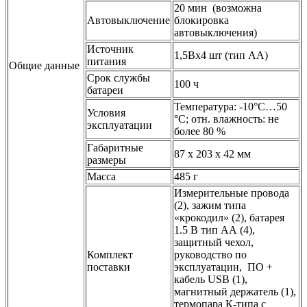
20 мин (возможна
Автовыключение
блокировка
автовыключения)
Источник
1,5Вх4 шт (тип АА)
питания
Общие данные
Срок службы
100 ч
батареи
Температура: -10°С…50
Условия
°С; отн. влажность: не
эксплуатации
более 80 %
Габаритные
87 х 203 х 42 мм
размеры
Масса
485 г
Измерительные провода
(2), зажим типа
«крокодил» (2), батарея
1.5 В тип АА (4),
защитный чехол,
Комплект
руководство по
поставки
эксплуатации, ПО +
кабель USB (1),
магнитный держатель (1),
термопара К-типа c