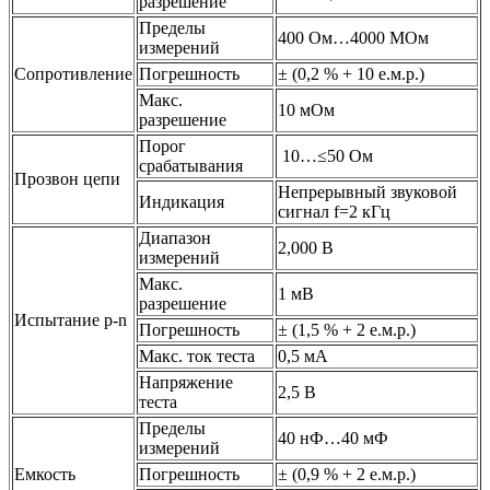
разрешение
Пределы
400 Ом…4000 МОм
измерений
Сопротивление
Погрешность
± (0,2 % + 10 е.м.р.)
Макс.
10 мОм
разрешение
Порог
10…≤50 Ом
срабатывания
Прозвон цепи
Непрерывный звуковой
Индикация
сигнал f=2 кГц
Диапазон
2,000 В
измерений
Макс.
1 мВ
разрешение
Испытание p-n
Погрешность
± (1,5 % + 2 е.м.р.)
Макс. ток теста
0,5 мА
Напряжение
2,5 В
теста
Пределы
40 нФ…40 мФ
измерений
Емкость
Погрешность
± (0,9 % + 2 е.м.р.)