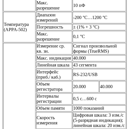
Макс.
10 пФ
разрешение
Диапазон
-200 °С…1200 °С
измерений
Температура
Погрешность
± (1% + 3 °С)
(APPA-502)
Макс.
0,1 °С
разрешение
Измерение ср.
Сигнал произвольной
кв. зн.
формы (TrueRMS)
Макс. индикация
40.000
Линейная шкала
43 сегмента
Интерфейс
RS-232/USB
(приб./ каб.)
Объем
20.000
40.000
регистратора
Интервалы
0,5 с…600 с
регистрации
Объем памяти
1000 показаний
Цифровая шкала: 3 изм./с
Скорость
(5-разрядная индикация);
измерения
линейная шкала: 20 изм./с