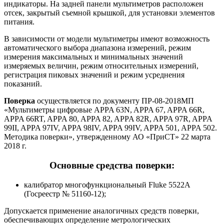
индикаторы. На задней панели мультиметров расположен
отсек, закрытый съемной крышкой, для установки элементов
питания.
В зависимости от модели мультиметры имеют возможность
автоматического выбора диапазона измерений, режим
измерения максимальных и минимальных значений
измеряемых величин, режим относительных измерений,
регистрация пиковых значений и режим усреднения
показаний.
Поверка
осуществляется по документу ПР-08-2018МП
«Мультиметры цифровые APPA 63N, APPA 67, APPA 66R,
APPA 66RT, APPA 80, APPA 82, APPA 82R, APPA 97R, APPA
99II, APPA 97IV, APPA 98IV, APPA 99IV, APPA 501, APPA 502.
Методика поверки», утвержденному АО «ПриСТ» 22 марта
2018 г.
Основные средства поверки:
калибратор многофункциональный Fluke 5522A
(Госреестр № 51160-12);
Допускается применение аналогичных средств поверки,
обеспечивающих определение метрологических