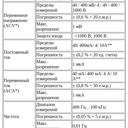
Пределы
40 / 400 мВ/ 4 / 40 / 400 /
измерений
1000 В
Переменное
Погрешность
± (0,6 % + 20 е.м.р.)
напряжение
Макс.
(ACV*)
1 мВ
разрешение
Защита входа
=1000 В; 1000 В
Пределы
40/ 400мА/ 4/ 10А**
измерений
Постоянный
Погрешность
± (0,2 % + 20 ед. счета)
ток
Макс.
1 мкА
разрешение
Пределы
40 мА/ 400 мА/ 4 А/ 10
измерений
А**
Переменный
ток
Погрешность
± (0,8 % + 30 е.м.р.)
(ACA*)
Макс.
1 мкА
разрешение
Диапазон
400 Гц…100 кГц
измерений
Частота
Погрешность
± (0,05 % + 5 е.м.р.)
Макс.
0,01 Гц