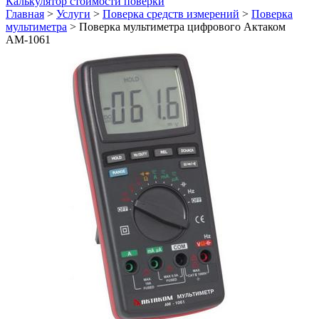
Калькулятор стоимости поверки
Главная
>
Услуги
>
Поверка средств измерений
>
Поверка
мультиметра
>
Поверка мультиметра цифрового Актаком
АМ-1061