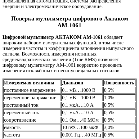
промышленная автоматизация, системы распределения
энергии и электромеханическое оборудование.
Поверка мультиметра цифрового Актаком
АМ-1061
Цифровой мультиметр АКТАКОМ АМ-1061
обладает
широким набором измерительных функций, в том числе
измерения частоты и коэффициента заполнения импульсного
сигнала. Возможность измерения истинных
среднеквадратических значений (True RMS) позволяет
цифровому мультиметру АМ-1061 корректно проводить
измерения искажённых и несинусоидальных сигналов.
Измеряемая величина
Диапазон
Погрешность
постоянное напряжение
0,1 мВ…1000 В
0,5%
переменное напряжение
0,1 мВ…1000 В
1,0%
постоянный ток
0,1 мкА…10 А
0,5%
переменный ток
0,1 мкА…10 А
0,5%
сопротивление
0,1 Ом…40 МОм
0,5%
емкость
10 пФ…100 мкФ
3,0%
частота
0,001 Гц…40 МГц
0,5%