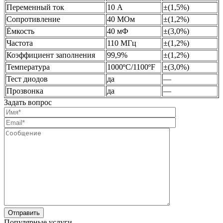
Переменный ток
10 А
±(1,5%)
Сопротивление
40 МОм
±(1,2%)
Ёмкость
40 мФ
±(3,0%)
Частота
110 МГц
±(1,2%)
Коэффициент заполнения
99,9%
±(1,2%)
Температура
1000ºC/1100ºF
±(3,0%)
Тест диодов
да
—
Прозвонка
да
—
Задать вопрос
Популярные услуги