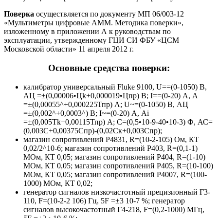
Поверка
осуществляется по документу МП 06/003-12
«Мультиметры цифровые АММ. Методика поверки»,
изложенному в приложении А к руководствам по
эксплуатации, утвержденному ГЦИ СИ ФБУ «ЦСМ
Московской области» 11 апреля 2012 г.
Основные средства поверки:
калибратор универсальный Fluke 9100, U==(0-1050) В,
АЦ =±(0,00006•Цk+0,000019•Цпр) В; I==(0-20) А, А
=±(0,00055^+0,000225Тпр) А; U~=(0-1050) В, АЦ
=±(0,002^+0,0003^) В; I~=(0-20) А, Ai
=±(0,005Tk+0,00115Тпр) А; С=(0,5•10-9-40•10-3) Ф, АС=
(0,003С+0,00375Спр)-(0,02Ск+0,003Спр);
магазин сопротивлений Р4831, R=(10-2-105) Ом, КТ
0,02/2^10-6; магазин сопротивлений Р403, R=(0,1-1)
МОм, КТ 0,05; магазин сопротивлений Р404, R=(1-10)
МОм, КТ 0,05; магазин сопротивлений Р405, R=(10-100)
МОм, КТ 0,05; магазин сопротивлений Р4007, R=(100-
1000) МОм, КТ 0,02;
генератор сигналов низкочастотный прецизионный Г3-
110, F=(10-2-2 106) Гц, 5F =±3 10-7 %; генератор
сигналов высокочастотный Г4-218, F=(0,2-1000) МГц,