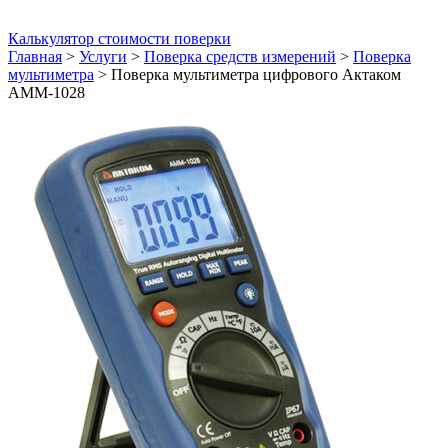
Калькулятор стоимости поверки
Главная
>
Услуги
>
Поверка средств измерений
>
Поверка
мультиметра
>
Поверка мультиметра цифрового Актаком
АММ-1028