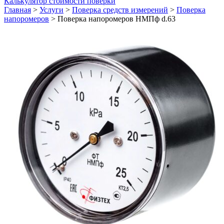
Калькулятор стоимости поверки
Главная
>
Услуги
>
Поверка средств измерений
>
Поверка
напоромеров
>
Поверка напоромеров НМПф d.63