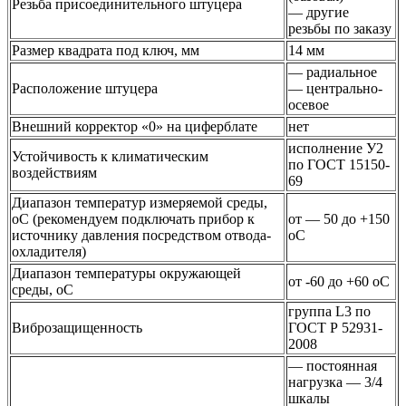
Резьба присоединительного штуцера
— другие
резьбы по заказу
Размер квадрата под ключ, мм
14 мм
— радиальное
Расположение штуцера
— центрально-
осевое
Внешний корректор «0» на циферблате
нет
исполнение У2
Устойчивость к климатическим
по ГОСТ 15150-
воздействиям
69
Диапазон температур измеряемой среды,
оС (рекомендуем подключать прибор к
от — 50 до +150
источнику давления посредством отвода-
оС
охладителя)
Диапазон температуры окружающей
от -60 до +60 оС
среды, оС
группа L3 по
Виброзащищенность
ГОСТ Р 52931-
2008
— постоянная
нагрузка — 3/4
шкалы