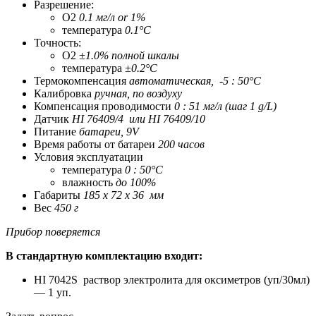
Разрешение:
O2
0.1 мг/л or 1%
температура
0.1°C
Точность:
O2
±1.0% полной шкалы
температура
±0.2°C
Термокомпенсация
автоматическая, -5 : 50°C
Калибровка
ручная, по воздуху
Компенсация проводимости
0 : 51 мг/л (шаг 1 g/L)
Датчик
HI 76409/4 или HI 76409/10
Питание
батареи, 9V
Время работы от батареи
200 часов
Условия эксплуатации
температура
0 : 50°C
влажность
до 100%
Габариты
185 x 72 x 36 мм
Вес
450 г
Прибор поверяется
В стандартную комплектацию входит:
HI 7042S раствор электролита для оксиметров (уп/30мл)
— 1 уп.