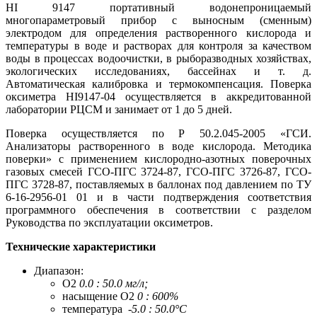
HI 9147 портативный водонепроницаемый
многопараметровый прибор с выносным (сменным)
электродом для определения растворенного кислорода и
температуры в воде и растворах для контроля за качеством
воды в процессах водоочистки, в рыборазводных хозяйствах,
экологических исследованиях, бассейнах и т. д.
Автоматическая калибровка и термокомпенсация. Поверка
оксиметра HI9147-04 осуществляется в аккредитованной
лаборатории РЦСМ и занимает от 1 до 5 дней.
Поверка осуществляется по Р 50.2.045-2005 «ГСИ.
Анализаторы растворенного в воде кислорода. Методика
поверки» с применением кислородно-азотных поверочных
газовых смесей ГСО-ПГС 3724-87, ГСО-ПГС 3726-87, ГСО-
ПГС 3728-87, поставляемых в баллонах под давлением по ТУ
6-16-2956-01 01 и в части подтверждения соответствия
программного обеспечения в соответствии с разделом
Руководства по эксплуатации оксиметров.
Технические характеристики
Диапазон:
O2
0.0 : 50.0 мг/л;
насыщение O2
0 : 600%
температура
-5.0 : 50.0°C