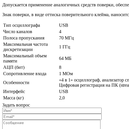
Допускается применение аналогичных средств поверки, обесп
Знак поверки, в виде оттиска поверительного клейма, наноситс
Тип осциллографа
USB
Число каналов
4
Полоса пропускания
70 МГц
Максимальная частота
1 ГГц
дискретизации
Максимальный объем
64 МБ
памяти
АЦП (бит)
8
Сопротивление входа
1 МОм
«4 в 1» осциллограф, анализатор 
Особенности
Цифровая регистрация на ПК (stre
Интерфейс
USB
Масса (кг)
2,0
Задать вопрос