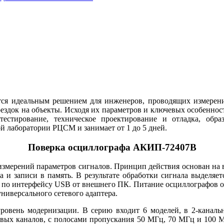
ся идеальным решением для инженеров, проводящих измерения
ездок на объекты. Исходя их параметров и ключевых особеннос
естирование, техническое проектирование и отладка, обра
 лаборатории РЦСМ и занимает от 1 до 5 дней.
Поверка осциллографа АКИП-72407B
мерений параметров сигналов. Принцип действия основан на 
 и записи в память. В результате обработки сигнала выделяетс
 по интерфейсу USB от внешнего ПК. Питание осциллографов ос
ниверсального сетевого адаптера.
ровень модернизации. В серию входит 6 моделей, в 2-каналь
ых каналов, с полосами пропускания 50 МГц, 70 МГц и 100 МГ