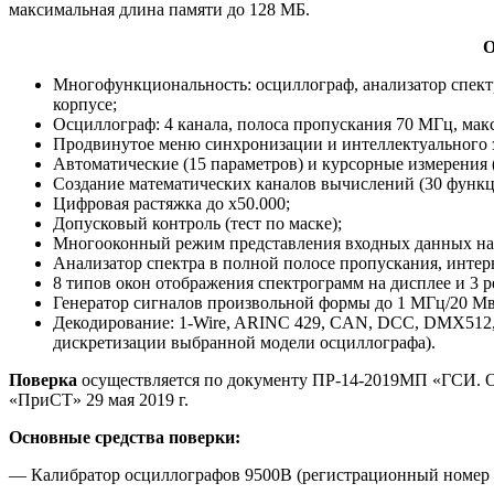
максимальная длина памяти до 128 МБ.
О
Многофункциональность: осциллограф, анализатор спект
корпусе;
Осциллограф: 4 канала, полоса пропускания 70 МГц, макси
Продвинутое меню синхронизации и интеллектуального 
Автоматические (15 параметров) и курсорные измерения (
Создание математических каналов вычислений (30 функц
Цифровая растяжка до x50.000;
Допусковый контроль (тест по маске);
Многооконный режим представления входных данных на 
Анализатор спектра в полной полосе пропускания, интерв
8 типов окон отображения спектрограмм на дисплее и 3 ре
Генератор сигналов произвольной формы до 1 МГц/20 Mвы
Декодирование: 1-Wire, ARINC 429, CAN, DCC, DMX512, Fl
дискретизации выбранной модели осциллографа).
Поверка
осуществляется по документу ПР-14-2019МП «ГСИ.
«ПриСТ» 29 мая 2019 г.
Основные средства поверки:
— Калибратор осциллографов 9500B (регистрационный номер в