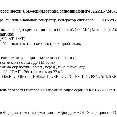
собенности USB-осциллографа запоминающего АКИП-72407
ра, функциональный генератор, генератор сигналов СПФ (AWG)
мальная дискретизация 1 ГГц (1 канал), 500 МГц (2 канала), 25
запуска;
ΔU; ΔT; 1/ΔT);
ий) и пользовательских настроек пробников;
едином экране при измерениях и анализе;
ал анализа от 128 до 1М точек;
жима обработки (ампл., усред., пик. значение);
б/с / ЦАП 12бит /память до 32 кБ;
exRay, Ethernet 10Base-T, USB 1.1, I²C, I²S, LIN, PS/2, SPI, S
 Осциллографы цифровык запоминающие серий АКИП-72000А/В
 Федеральном информационном фонде 30374-13, 2 разряд по ГО