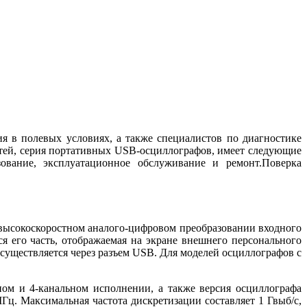
 в полевых условиях, а также специалистов по диагностике
тей, серия портативных USB-осциллографов, имеет следующие
зование, эксплуатационное обслуживание и ремонт.Поверка
высокоскоростном аналого-цифровом преобразовании входного
я его часть, отображаемая на экране внешнего персонального
уществляется через разъем USB. Для моделей осциллографов с
ном и 4-канальном исполнении, а также версия осциллографа
ц. Максимальная частота дискретизации составляет 1 Гвыб/с,