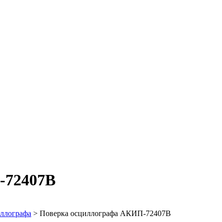
-72407B
ллографа
>
Поверка осциллографа АКИП-72407B