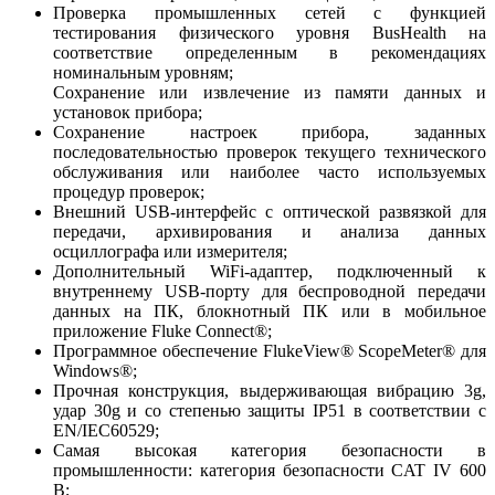
Проверка промышленных сетей с функцией
тестирования физического уровня BusHealth на
соответствие определенным в рекомендациях
номинальным уровням;
Сохранение или извлечение из памяти данных и
установок прибора;
Сохранение настроек прибора, заданных
последовательностью проверок текущего технического
обслуживания или наиболее часто используемых
процедур проверок;
Внешний USB-интерфейс с оптической развязкой для
передачи, архивирования и анализа данных
осциллографа или измерителя;
Дополнительный WiFi-адаптер, подключенный к
внутреннему USB-порту для беспроводной передачи
данных на ПК, блокнотный ПК или в мобильное
приложение Fluke Connect®;
Программное обеспечение FlukeView® ScopeMeter® для
Windows®;
Прочная конструкция, выдерживающая вибрацию 3g,
удар 30g и со степенью защиты IP51 в соответствии с
EN/IEC60529;
Самая высокая категория безопасности в
промышленности: категория безопасности CAT IV 600
В;