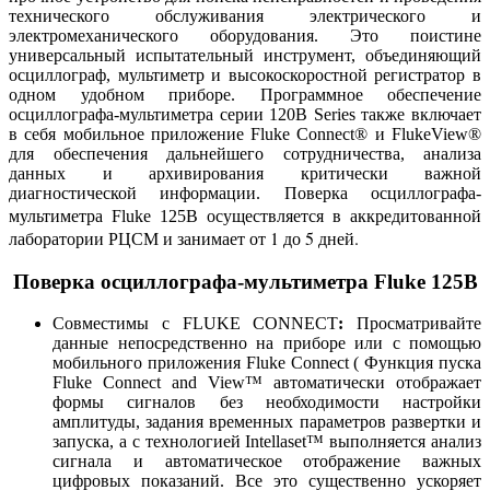
технического обслуживания электрического и
электромеханического оборудования. Это поистине
универсальный испытательный инструмент, объединяющий
осциллограф, мультиметр и высокоскоростной регистратор в
одном удобном приборе. Программное обеспечение
осциллографа-мультиметра серии 120B Series также включает
в себя мобильное приложение Fluke Connect® и FlukeView®
для обеспечения дальнейшего сотрудничества, анализа
данных и архивирования критически важной
диагностической информации. Поверка осциллографа-
осуществляется в аккредитованной
мультиметра Fluke 125B
лаборатории РЦСМ и занимает от 1 до 5 дней.
Поверка осциллографа-мультиметра Fluke 125B
Совместимы с FLUKE CONNECT
:
Просматривайте
данные непосредственно на приборе или с помощью
мобильного приложения Fluke Connect ( Функция пуска
Fluke Connect and View™ автоматически отображает
формы сигналов без необходимости настройки
амплитуды, задания временных параметров развертки и
запуска, а с технологией Intellaset™ выполняется анализ
сигнала и автоматическое отображение важных
цифровых показаний. Все это существенно ускоряет