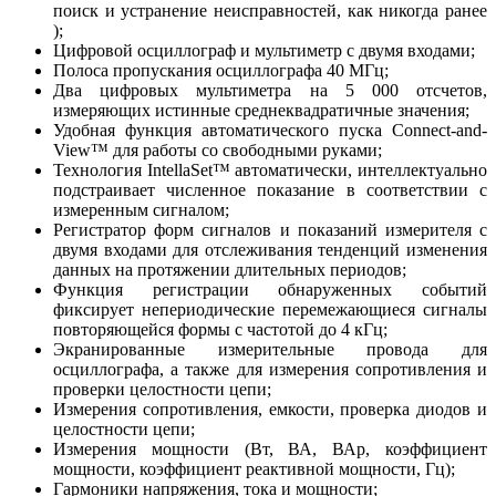
поиск и устранение неисправностей, как никогда ранее
);
Цифровой осциллограф и мультиметр с двумя входами;
Полоса пропускания осциллографа 40 МГц;
Два цифровых мультиметра на 5 000 отсчетов,
измеряющих истинные среднеквадратичные значения;
Удобная функция автоматического пуска Connect-and-
View™ для работы со свободными руками;
Технология IntellaSet™ автоматически, интеллектуально
подстраивает численное показание в соответствии с
измеренным сигналом;
Регистратор форм сигналов и показаний измерителя с
двумя входами для отслеживания тенденций изменения
данных на протяжении длительных периодов;
Функция регистрации обнаруженных событий
фиксирует непериодические перемежающиеся сигналы
повторяющейся формы с частотой до 4 кГц;
Экранированные измерительные провода для
осциллографа, а также для измерения сопротивления и
проверки целостности цепи;
Измерения сопротивления, емкости, проверка диодов и
целостности цепи;
Измерения мощности (Вт, ВА, ВАр, коэффициент
мощности, коэффициент реактивной мощности, Гц);
Гармоники напряжения, тока и мощности;