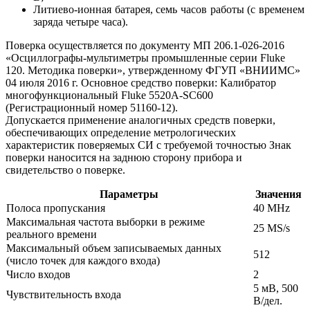
Литиево-ионная батарея, семь часов работы (с временем
заряда четыре часа).
Поверка осуществляется по документу МП 206.1-026-2016
«Осциллографы-мультиметры промышленные серии Fluke
120. Методика поверки», утвержденному ФГУП «ВНИИМС»
04 июля 2016 г. Основное средство поверки: Калибратор
многофункциональный Fluke 5520A-SC600
(Регистрационный номер 51160-12).
Допускается применение аналогичных средств поверки,
обеспечивающих определение метрологических
характеристик поверяемых СИ с требуемой точностью Знак
поверки наносится на заднюю сторону прибора и
свидетельство о поверке.
Параметры
Значения
Полоса пропускания
40 MHz
Максимальная частота выборки в режиме
25 MS/s
реального времени
Максимальный объем записываемых данных
512
(число точек для каждого входа)
Число входов
2
5 мВ, 500
Чувствительность входа
В/дел.