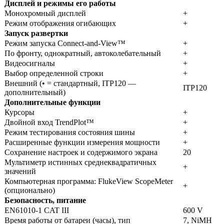
Дисплей и режимы его работы
Монохромный дисплей
+
Режим отображения огибающих
+
Запуск развертки
Режим запуска Connect-and-View™
+
По фронту, однократный, автоколебательный
+
Видеосигналы
+
Выбор определенной строки
+
Внешний (• = стандартный, ITP120 —
ITP120
дополнительный)
Дополнительные функции
Курсоры
+
Двойной вход TrendPlot™
+
Режим тестирования состояния шины
+
Расширенные функции измерения мощности
+
Сохранение настроек и содержимого экрана
20
Мультиметр истинных среднеквадратичных
+
значений
Компьютерная программа: FlukeView ScopeMeter
+
(опционально)
Безопасность, питание
EN61010-1 CAT III
600 V
Время работы от батареи (часы), тип
7, NiMH