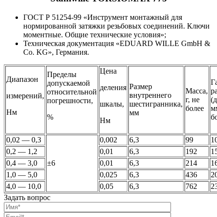
ГОСТ Р 51254-99 «Инструмент монтажный для
нормированной затяжки резьбовых соединений. Ключи
моментные. Общие технические условия»;
Техническая документация «EDUARD WILLE GmbH &
Co. KG», Германия.
Цена
Пределы
Диапазон
Г
допускаемой
Размер
деления
Масса,
р
относительной
внутреннего
измерений,
г, не
(
погрешности,
шкалы,
шестигранника,
более
м
Нм
мм
%
б
Нм
0,02 — 0,3
0,002
6,3
99
1
0,2 — 1,2
0,01
6,3
192
1
0,4 — 3,0
±6
0,01
6,3
214
1
1,0 — 5,0
0,025
6,3
436
2
4,0 — 10,0
0,05
6,3
762
2
Задать вопрос