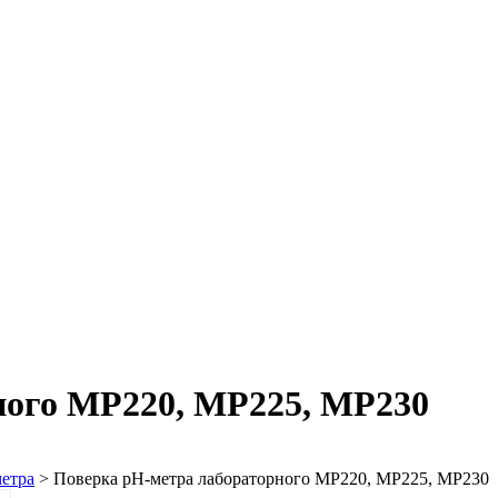
ного MP220, MP225, MP230
етра
>
Поверка pH-метра лабораторного MP220, MP225, MP230