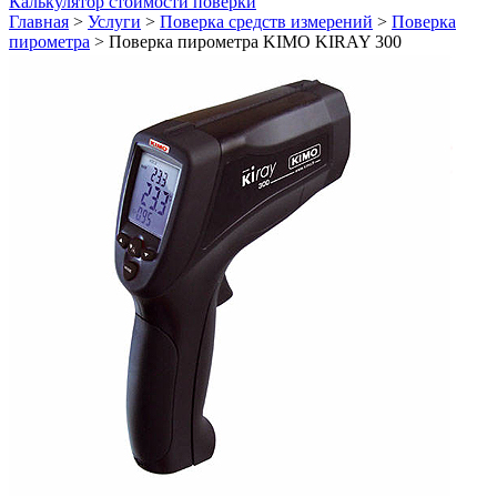
Калькулятор стоимости поверки
Главная
>
Услуги
>
Поверка средств измерений
>
Поверка
пирометра
>
Поверка пирометра KIMO KIRAY 300