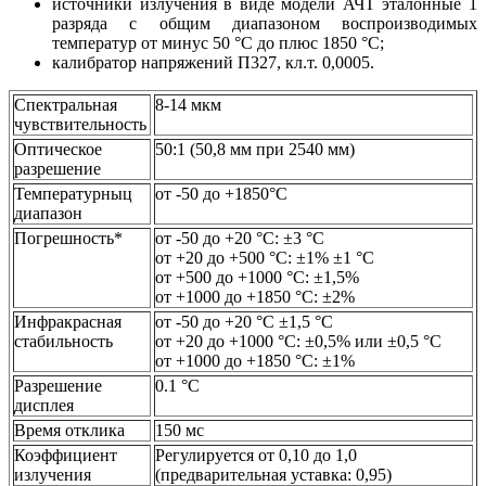
источники излучения в виде модели АЧТ эталонные 1
разряда с общим диапазоном воспроизводимых
температур от минус 50 °С до плюс 1850 °С;
калибратор напряжений П327, кл.т. 0,0005.
Спектральная
8-14 мкм
чувствительность
Оптическое
50:1 (50,8 мм при 2540 мм)
разрешение
Температурныц
от -50 до +1850°C
диапазон
Погрешность*
от -50 до +20 °C: ±3 °C
от +20 до +500 °C: ±1% ±1 °C
от +500 до +1000 °C: ±1,5%
от +1000 до +1850 °C: ±2%
Инфракрасная
от -50 до +20 °C ±1,5 °C
стабильность
от +20 до +1000 °C: ±0,5% или ±0,5 °C
от +1000 до +1850 °C: ±1%
Разрешение
0.1 °C
дисплея
Время отклика
150 мс
Коэффициент
Регулируется от 0,10 до 1,0
излучения
(предварительная уставка: 0,95)