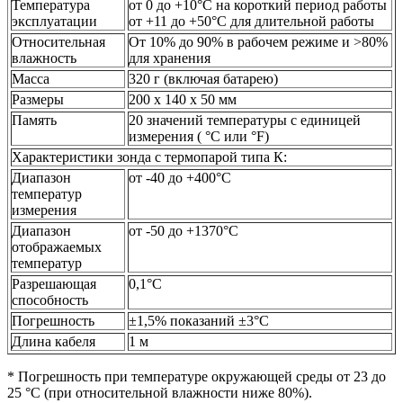
Температура
от 0 до +10°C на короткий период работы
эксплуатации
от +11 до +50°C для длительной работы
Относительная
От 10% до 90% в рабочем режиме и >80%
влажность
для хранения
Масса
320 г (включая батарею)
Размеры
200 x 140 x 50 мм
Память
20 значений температуры с единицей
измерения ( °C или °F)
Характеристики зонда с термопарой типа К:
Диапазон
от -40 до +400°C
температур
измерения
Диапазон
от -50 до +1370°C
отображаемых
температур
Разрешающая
0,1°C
способность
Погрешность
±1,5% показаний ±3°C
Длина кабеля
1 м
* Погрешность при температуре окружающей среды от 23 до
25 °C (при относительной влажности ниже 80%).