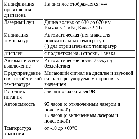
Индификация
На дисплее отображается: «-»
превышения
диапазона
Лазерный луч
Длина волны: от 630 до 670 нм
Выход < 1 мВт, Класс 2 (II)
Индикация
Автоматическая (нет знака для
температуры
положительных температур)
(-) для отрицательных температур
Дисплей
с подсветкой на 3 строки, 4 знака
Автоматическое
Автоматическое после 7 секунд
выключение
бездействия
Предупреждение
Мигающий сигнал на дисплее и звуковой
о высокой/низкой
сигнал с регулируемым пороговым
температуре
значением
Источник
алкалиновая батарея 9В
питания
Автономность
95 часов (с отключенным лазером и
подсветкой)
15 часов (с включенным лазером и
подсветкой)
Температура
от -10 до +60°C
хранения