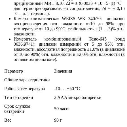
прецизионный МИТ 8.10: ∆t = ± (0,0035 + 10 –5· |t|) °С –
для термопреобразователей сопротивления; Δt = ± 0,15
°С – для термопар.
Камера климатическая WEISS WK 340/70: диапазон
воспроизведения отн. влажности от10 до 98% при
температуре от 10 до 90°С, стабильность ± (1 …3)% отн.
влажности.
Измеритель комбинированный Testo-645 (зонд
0636.9741): диапазон измерений от 5 до 95% отн.
влажности, абсолютная погрешность ±1,0% (в диапазоне
от 10 до 90%) отн. влажности и ±2,0% отн. влажности (в
остальном диапазоне).
Параметр
Значения
Общие характеристики
Рабочая температура
-10 … +50 °C
Тип батарейки
2 AAA микро батарейки
Срок службы
50 часов
батарейки
Вес
90 г