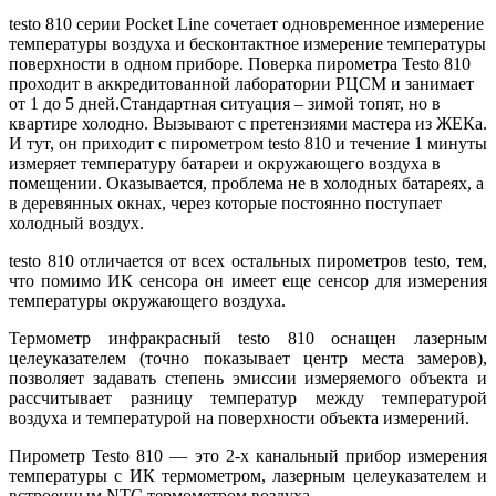
testo 810 серии Pocket Line сочетает одновременное измерение
температуры воздуха и бесконтактное измерение температуры
поверхности в одном приборе. Поверка пирометра Testo 810
проходит в аккредитованной лаборатории РЦСМ и занимает
от 1 до 5 дней.Стандартная ситуация – зимой топят, но в
квартире холодно. Вызывают с претензиями мастера из ЖЕКа.
И тут, он приходит с пирометром testo 810 и течение 1 минуты
измеряет температуру батареи и окружающего воздуха в
помещении. Оказывается, проблема не в холодных батареях, а
в деревянных окнах, через которые постоянно поступает
холодный воздух.
testo 810 отличается от всех остальных пирометров testo, тем,
что помимо ИК сенсора он имеет еще сенсор для измерения
температуры окружающего воздуха.
Термометр инфракрасный testo 810 оснащен лазерным
целеуказателем (точно показывает центр места замеров),
позволяет задавать степень эмиссии измеряемого объекта и
рассчитывает разницу температур между температурой
воздуха и температурой на поверхности объекта измерений.
Пирометр Testo 810 — это 2-х канальный прибор измерения
температуры с ИК термометром, лазерным целеуказателем и
встроенным NTC термометром воздуха.