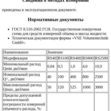
Сведения о методах измерений
приведены в эксплуатационном документе.
Нормативные документы
ГОСТ 8.510-2002 ГСИ. Государственная поверочная
схема для средств измерений объема и массы жидкости
Техническая документация фирмы «VSE Volumentechnik
GmbH».
Наименование
Значение
Модификация
RS40
RS100
RS400
RS800
RS2500
Минимальный расход
0,04
0,5
1,0
4,0
10,0
Qmin дм3/мин
Номинальный расход
40
100
400
800
2500
Q^, дм3/мин
Максимальный расход
50
120
525
1000
3000
Qmax, дм3/мин
Пределы допускаемой
относительной
погрешности измерений
объемного расхода, %: