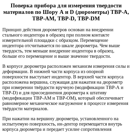
Поверка прибора для измерения твердости
материалов по Шору А и D (дюрометры) ТВР-А,
ТВР-АМ, ТВР-D, ТВР-DМ
Принцип действия дюрометров основан на внедрении
стального индентора в образец при полном контакте
измерительной площадки с образцом. Перемещение
индентора отсчитывается по шкале дюрометра. Чем выше
твердость, тем меньше внедрение индентора в образец,
больше его перемещение и выше значение твердости.
В корпусе дюрометра расположен механизм измерения силы и
деформации. В нижней части корпуса из опорной
поверхности выступает индентор. В верхней части корпуса
расположена вершина, служащая для нажатия на дюрометр
при измерении твёрдости вручную (модификации ТВР-А и
ТВР-D) и для присоединения дюрометра к штативу
(модификации ТВР-АМ и ТВР-ОМ), который обеспечивает
равномерное механическое нагружение в процессе измерения
твёрдости материалов.
При нажатии на вершину дюрометра, установленного на
испытуемую поверхность, ин-дентор перемещается внутрь
корпуса дюрометра и передает усилие сопротивления