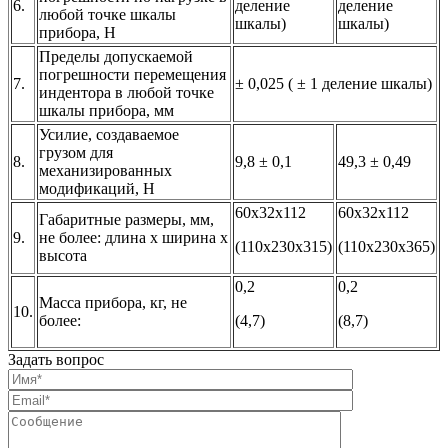
6.
деление
деление
любой точке шкалы
шкалы)
шкалы)
прибора, Н
Пределы допускаемой
погрешности перемещения
7.
± 0,025 ( ± 1 деление шкалы)
индентора в любой точке
шкалы прибора, мм
Усилие, создаваемое
грузом для
8.
9,8 ± 0,1
49,3 ± 0,49
механизированных
модификаций, Н
60х32х112
60х32х112
Габаритные размеры, мм,
9.
не более: длина х ширина х
(110х230х315)
(110х230х365)
высота
0,2
0,2
Масса прибора, кг, не
10.
более:
(4,7)
(8,7)
Задать вопрос