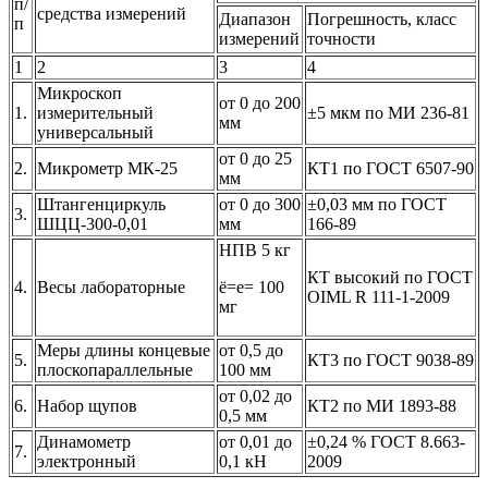
п/
средства измерений
Диапазон
Погрешность, класс
п
измерений
точности
1
2
3
4
Микроскоп
от 0 до 200
1.
измерительный
±5 мкм по МИ 236-81
мм
универсальный
от 0 до 25
2.
Микрометр МК-25
КТ1 по ГОСТ 6507-90
мм
Штангенциркуль
от 0 до 300
±0,03 мм по ГОСТ
3.
ШЦЦ-300-0,01
мм
166-89
НПВ 5 кг
КТ высокий по ГОСТ
4.
Весы лабораторные
ё=е= 100
OIML R 111-1-2009
мг
Меры длины концевые
от 0,5 до
5.
КТ3 по ГОСТ 9038-89
плоскопараллельные
100 мм
от 0,02 до
6.
Набор щупов
КТ2 по МИ 1893-88
0,5 мм
Динамометр
от 0,01 до
±0,24 % ГОСТ 8.663-
7.
электронный
0,1 кН
2009