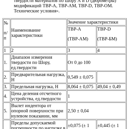
твёрдости материалов по Шору А и D (дюрометры)
модификаций ТВР-А, ТВР-АМ, ТВР-D, ТВР-ОМ.
Технические условия».
Значение характеристики
№
ТВР-А
ТВР-D
Наименование
п/
характеристики
п
(ТВР-АМ)
(ТВР-БМ)
1
2
3
4
Диапазон измерения
1.
твердости по Шору,
От 0 до 100
ед.твердости
Предварительная нагрузка,
2.
0,549 ± 0,075
Н
3.
Предельная нагрузка, Н
8,064 ± 0,075
49,04 ± 0,49
Цена деления отсчетного
4.
1
устройства, ед.твердости
Вылет индентора от
5.
опорной поверхности при
2,50 ± 0,04
нулевом показании, мм
Пределы допускаемой
±0,075 (± 1
±0,445 (± 1
погрешности по нагрузке в