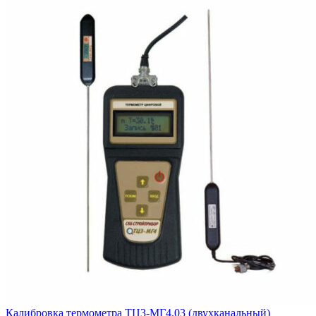
Калибровка термометра ТЦ3-МГ4.03 (двухканальный)