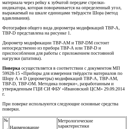
материала через рейку к зубчатой передаче стрелки-
индикатора, которая поворачивается на определенный угол,
выражаемый на шкале единицами твёрдости Шора (метод
вдавливания).
Фотография общего вида дюрометра модификаций ТВР-А,
ТВР-D представлена на рисунке 1.
Дюрометр модификации ТВР-АМ и ТВР-DM состоит
непосредственно из прибора ТВР-А или ТВР-D и
приспособления для работы с приложением постоянной
нагрузки (штатива).
Поверка
осуществляется в соответствии с документом МП
59928-15 «Приборы для измерения твёрдости материалов по
Шору А и D (дюрометры) модификаций ТВР-А, ТВР-АМ,
ТВР-D, ТВР-ОМ. Методика поверки», разработанным и
утвержденным ГЦИ СИ ФБУ «Ивановский ЦСМ» 29.09.2014
г.
При поверке используются следующие основные средства
поверки.
№
Метрологические
характеристики
Наименование