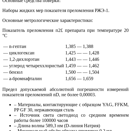
Основные средства поверки:
Наборы жидких мер показателя преломления РЖЭ-1.
Основные метрологические характеристики:
Показатель преломления п2£ препарата при температуре 20
°С
—
n-гептан
1,385 —
1,388
—
циклогексан
1,425 —
— 1,428
—
1,2-дихлорэтан
1,443 —
— 1,446
—
углерод четыреххлористый
1,459 —
— 1,462
—
бензол
1,500 —
— 1,504
—
а-бромнафталин
1,656 —
1,659
Предел допускаемой абсолютной погрешности измерений
показателя преломлений nD, не более 0,00003.
– Материалы, контактирующие с образцом YAG, FFKM,
PP GF 30, нержавеющая сталь
– Источник света светодиод со средним временем
работы более 100000 часов
– Длина волны 589,3 нм (D-линия Натрия)
– Минимальный объём образца примерно 0.2 мл