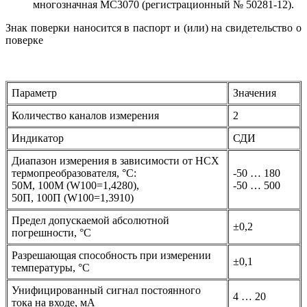
многозначная МС3070 (регистрационный № 50281-12).
Знак поверки наносится в паспорт и (или) на свидетельство о
поверке
Параметр
Значения
Количество каналов измерения
2
Индикатор
СДИ
Диапазон измерения в зависимости от НСХ
термопреобразователя, °С:
-50 … 180
50М, 100М (W100=1,4280),
-50 … 500
50П, 100П (W100=1,3910)
Предел допускаемой абсолютной
±0,2
погрешности, °С
Разрешающая способность при измерении
±0,1
температуры, °С
Унифицированный сигнал постоянного
4 … 20
тока на входе, мА