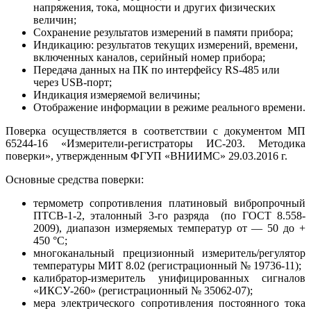
напряжения, тока, мощности и других физических
величин;
Сохранение результатов измерений в памяти прибора;
Индикацию: результатов текущих измерений, времени,
включенных каналов, серийный номер прибора;
Передача данных на ПК по интерфейсу RS-485 или
через USB-порт;
Индикация измеряемой величины;
Отображение информации в режиме реального времени.
Поверка осуществляется в соответствии с документом МП
65244-16 «Измерители-регистраторы ИС-203. Методика
поверки», утвержденным ФГУП «ВНИИМС» 29.03.2016 г.
Основные средства поверки:
термометр сопротивления платиновый вибропрочный
ПТСВ-1-2, эталонный 3-го разряда (по ГОСТ 8.558-
2009), диапазон измеряемых температур от — 50 до +
450 °С;
многоканальный прецизионный измеритель/регулятор
температуры МИТ 8.02 (регистрационный № 19736-11);
калибратор-измеритель унифицированных сигналов
«ИКСУ-260» (регистрационный № 35062-07);
мера электрического сопротивления постоянного тока