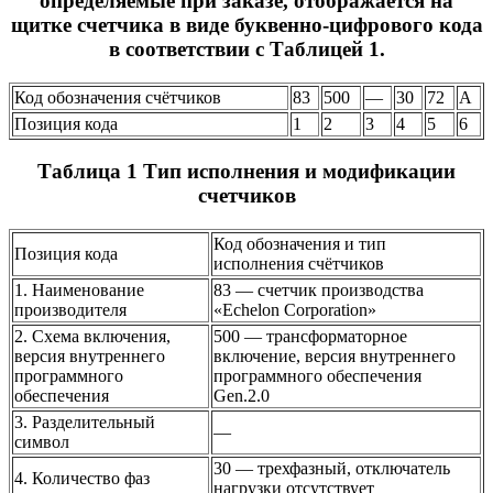
определяемые при заказе, отображается на
щитке счетчика в виде буквенно-цифрового кода
в соответствии с Таблицей 1.
Код обозначения счётчиков
83
500
—
30
72
А
Позиция кода
1
2
3
4
5
6
Таблица 1 Тип исполнения и модификации
счетчиков
Код обозначения и тип
Позиция кода
исполнения счётчиков
1. Наименование
83 — счетчик производства
производителя
«Echelon Corporation»
2. Схема включения,
500 — трансформаторное
версия внутреннего
включение, версия внутреннего
программного
программного обеспечения
обеспечения
Gen.2.0
3. Разделительный
—
символ
30 — трехфазный, отключатель
4. Количество фаз
нагрузки отсутствует