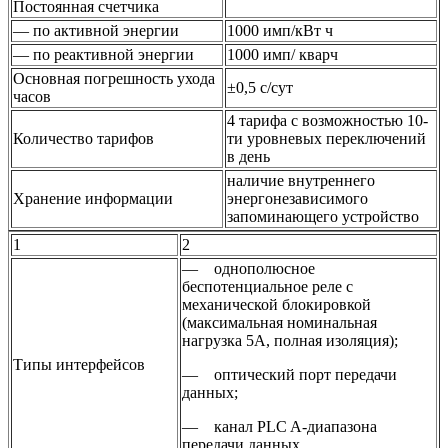
Постоянная счетчика
— по активной энергии
1000 имп/кВт ч
— по реактивной энергии
1000 имп/ кварч
Основная погрешность ухода
±0,5 с/сут
часов
4 тарифа с возможностью 10-
Количество тарифов
ти уровневых переключений
в день
наличие внутреннего
Хранение информации
энергонезависимого
запоминающего устройство
1
2
— однополюсное
беспотенциальное реле с
механической блокировкой
(максимальная номинальная
нагрузка 5А, полная изоляция);
Типы интерфейсов
— оптический порт передачи
данных;
— канал PLC A-диапазона
передачи данных