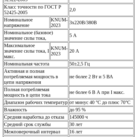
Класс точности по ГОСТ Р
2,0
52425-2005
Номинальное
KNUM-
3x220B/380B
напряжение
2023
Номинальное (базовое)
5 А
значение силы тока,
Максимальное
KNUM-
значение силы тока, I
20 А
2023
макс.
Номинальная частота
50±2,5 Гц
Активная и полная
потребляемая мощность в
не более 2 Вт и 5 ВА
цепи напряжения
Полная потребляемая
не более 6 В А при I макс.
мощность в цепи тока
Диапазон рабочих температур
от минус 40 °С до плюс 70°С
Влажность
до 95 %
Средняя наработка до отказа
145000 ч
Средний срок службы
30 лет
Межповерочный интервал
16 лет