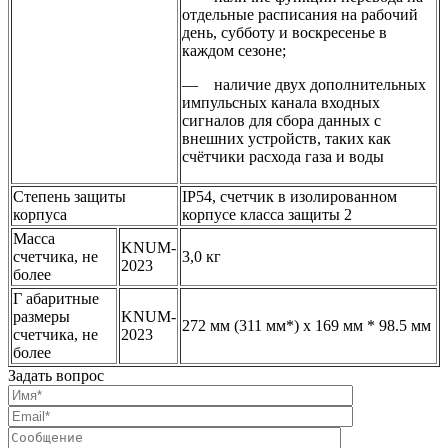
отдельные расписания на рабочий
день, субботу и воскресенье в
каждом сезоне;
— наличие двух дополнительных
импульсных канала входных
сигналов для сбора данных с
внешних устройств, таких как
счётчики расхода газа и воды
Степень защиты
IP54, счетчик в изолированном
корпуса
корпусе класса защиты 2
Масса
KNUM-
счетчика, не
3,0 кг
2023
более
Г абаритные
размеры
KNUM-
272 мм (311 мм*) х 169 мм * 98.5 мм
счетчика, не
2023
более
Задать вопрос