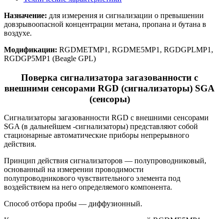
Назначение:
для измерения и сигнализации о превышении
довзрывоопасной концентрации метана, пропана и бутана в
воздухе.
Модификации:
RGDMETMP1, RGDME5MP1, RGDGPLMP1,
RGDGP5MP1 (Beagle GPL)
Поверка сигнализатора загазованности с
внешними сенсорами RGD (сигнализаторы) SGA
(сенсоры)
Сигнализаторы загазованности RGD с внешними сенсорами
SGA (в дальнейшем -сигнализаторы) представляют собой
стационарные автоматические приборы непрерывного
действия.
Принцип действия сигнализаторов — полупроводниковый,
основанный на измерении проводимости
полупроводникового чувствительного элемента под
воздействием на него определяемого компонента.
Способ отбора пробы — диффузионный.