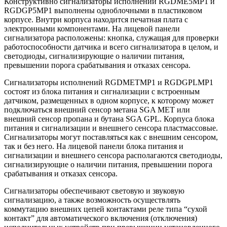
Конструктивно сигнализаторы исполнений RGDME5MP1 и
RGDGP5MP1 выполнены одноблочными в пластиковом
корпусе. Внутри корпуса находится печатная плата с
электронными компонентами. На лицевой панели
сигнализатора расположены: кнопка, служащая для проверки
работоспособности датчика и всего сигнализатора в целом, и
светодиоды, сигнализирующие о наличии питания,
превышении порога срабатывания и отказах сенсора.
Сигнализаторы исполнений RGDMETMP1 и RGDGPLMP1
состоят из блока питания и сигнализации с встроенным
датчиком, размещенных в одном корпусе, к которому может
подключаться внешний сенсор метана SGA MET или
внешний сенсор пропана и бутана SGA GPL. Корпуса блока
питания и сигнализации и внешнего сенсора пластмассовые.
Сигнализаторы могут поставляться как с внешним сенсором,
так и без него. На лицевой панели блока питания и
сигнализации и внешнего сенсора располагаются светодиоды,
сигнализирующие о наличии питания, превышении порога
срабатывания и отказах сенсора.
Сигнализаторы обеспечивают световую и звуковую
сигнализацию, а также возможность осуществлять
коммутацию внешних цепей контактами реле типа “сухой
контакт” для автоматического включения (отключения)