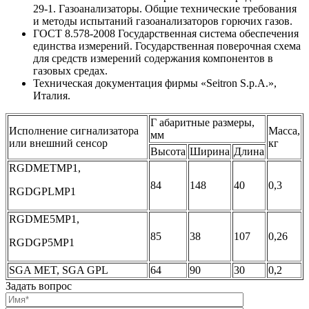
29-1. Газоанализаторы. Общие технические требования
и методы испытаний газоанализаторов горючих газов.
ГОСТ 8.578-2008 Государственная система обеспечения
единства измерений. Государственная поверочная схема
для средств измерений содержания компонентов в
газовых средах.
Техническая документация фирмы «Seitron S.p.A.»,
Италия.
Г абаритные размеры,
Исполнение сигнализатора
Масса,
мм
или внешний сенсор
кг
Высота
Ширина
Длина
RGDMETMP1,
84
148
40
0,3
RGDGPLMP1
RGDME5MP1,
85
38
107
0,26
RGDGP5MP1
SGA MET, SGA GPL
64
90
30
0,2
Задать вопрос