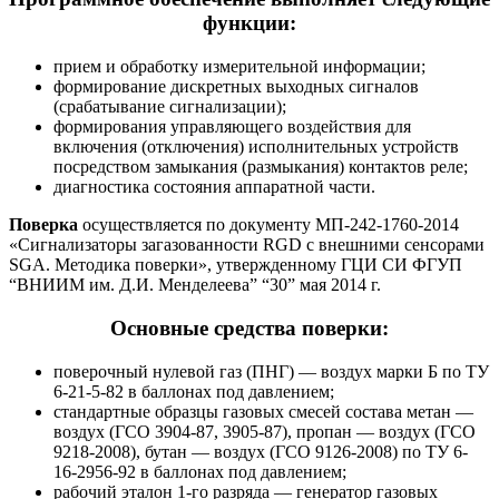
функции:
прием и обработку измерительной информации;
формирование дискретных выходных сигналов
(срабатывание сигнализации);
формирования управляющего воздействия для
включения (отключения) исполнительных устройств
посредством замыкания (размыкания) контактов реле;
диагностика состояния аппаратной части.
Поверка
осуществляется по документу МП-242-1760-2014
«Сигнализаторы загазованности RGD с внешними сенсорами
SGA. Методика поверки», утвержденному ГЦИ СИ ФГУП
“ВНИИМ им. Д.И. Менделеева” “30” мая 2014 г.
Основные средства поверки:
поверочный нулевой газ (ПНГ) — воздух марки Б по ТУ
6-21-5-82 в баллонах под давлением;
стандартные образцы газовых смесей состава метан —
воздух (ГСО 3904-87, 3905-87), пропан — воздух (ГСО
9218-2008), бутан — воздух (ГСО 9126-2008) по ТУ 6-
16-2956-92 в баллонах под давлением;
рабочий эталон 1-го разряда — генератор газовых