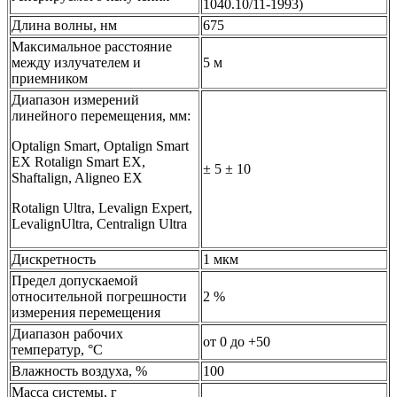
1040.10/11-1993)
Длина волны, нм
675
Максимальное расстояние
между излучателем и
5 м
приемником
Диапазон измерений
линейного перемещения, мм:
Optalign Smart, Optalign Smart
EX Rotalign Smart EX,
± 5 ± 10
Shaftalign, Aligneo EX
Rotalign Ultra, Levalign Expert,
LevalignUltra, Centralign Ultra
Дискретность
1 мкм
Предел допускаемой
относительной погрешности
2 %
измерения перемещения
Диапазон рабочих
от 0 до +50
температур, °С
Влажность воздуха, %
100
Масса системы, г