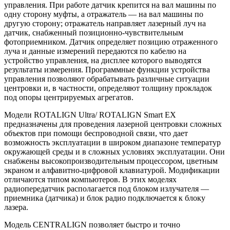
управления. При работе датчик крепится на вал машины по
одну сторону муфты, а отражатель — на вал машины по
другую сторону; отражатель направляет лазерный луч на
датчик, снабженный позиционно-чувствительным
фотоприемником. Датчик определяет позицию отраженного
луча и данные измерений передаются по кабелю на
устройство управления, на дисплее которого выводятся
результаты измерения. Программные функции устройства
управления позволяют обрабатывать различные ситуации
центровки и, в частности, определяют толщину прокладок
под опоры центрируемых агрегатов.
Модели ROTALIGN Ultra/ ROTALIGN Smart EX
предназначены для проведения лазерной центровки сложных
объектов при помощи беспроводной связи, что дает
возможность эксплуатации в широком диапазоне температур
окружающей среды и в сложных условиях эксплуатации. Они
снабжены высокопроизводительным процессором, цветным
экраном и алфавитно-цифровой клавиатурой. Модификации
отличаются типом компьютеров. В этих моделях
радиопередатчик располагается под блоком излучателя —
приемника (датчика) и блок радио подключается к блоку
лазера.
Модель CENTRALIGN позволяет быстро и точно