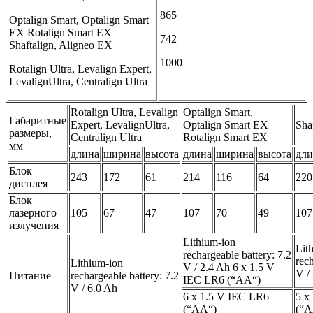
865
Optalign Smart, Optalign Smart
EX Rotalign Smart EX
742
Shaftalign, Aligneo EX
1000
Rotalign Ultra, Levalign Expert,
LevalignUltra, Centralign Ultra
Rotalign Ultra, Levalign
Optalign Smart,
Габаритные
Expert, LevalignUltra,
Optalign Smart EX
Sha
размеры,
Centralign Ultra
Rotalign Smart EX
мм
длина
ширина
высота
длина
ширина
высота
дли
Блок
243
172
61
214
116
64
220
дисплея
Блок
лазерного
105
67
47
107
70
49
107
излучения
Lithium-ion
Lit
rechargeable battery: 7.2
rech
Lithium-ion
V / 2.4 Ah 6 x 1.5 V
V /
Питание
rechargeable battery: 7.2
IEC LR6 (“AA“)
V / 6.0 Ah
6 x 1.5 V IEC LR6
5 x
(“AA“)
(“A