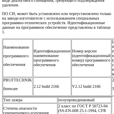
виде диалогового сообщения, требующего подтверждения
удаления.
ПО СИ, может быть установлено или переустановлено только
на заводе-изготовителе с использованием специальных
программно-технических устройств. Идентификационные
данные на программное обеспечение представлены в таблице
1.
Наименование
Идентификационное
Номер версии
наименование
(идентификационный
программного
программного
номер) программного
обеспечения
обеспечения
обеспечения
к
PRUFTECHNIK
2.12 build 2166
V2.12 build 2166
firmware
Тип лазера
полупроводниковый
2 класс по ГОСТ Р 50723-94
Степень опасности
(SS-EN-608 25-1-1994, CFR
генерируемого излучения