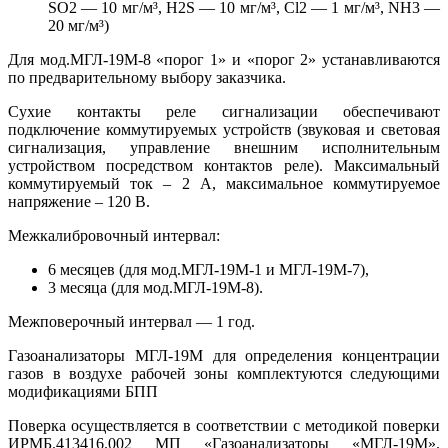
SO2 — 10 мг/м³, H2S — 10 мг/м³, Cl2 — 1 мг/м³, NH3 —
20 мг/м³)
Для мод.МГЛ-19М-8 «порог 1» и «порог 2» устанавливаются
по предварительному выбору заказчика.
Сухие контакты реле сигнализации обеспечивают
подключение коммутируемых устройств (звуковая и световая
сигнализация, управление внешним исполнительным
устройством посредством контактов реле). Максимальный
коммутируемый ток – 2 А, максимальное коммутируемое
напряжение – 120 В.
Межкалибровочный интервал:
6 месяцев (для мод.МГЛ-19М-1 и МГЛ-19М-7),
3 месяца (для мод.МГЛ-19М-8).
Межповерочный интервал — 1 год.
Газоанализаторы МГЛ-19М для определения концентрации
газов в воздухе рабочей зоны комплектуются следующими
модификациями БПП
Поверка осуществляется в соответствии с методикой поверки
ИРМБ.413416.002 МП «Газоанализаторы «МГЛ-19М».