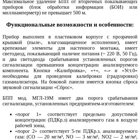
Максимальное удаление БПП от вторичных показывающих
приборов (блок обработки информации (БОИ) или
миллиамперметр) не превышает 500 м.
Функциональные возможности и особенности:
Прибор выполнен в пластиковом корпусе с прозрачной
крышкой (пыле-, влагозащищенное исполнение), имеет
крепежные элементы для настенного монтажа, имеет
светодиод, показывающий наличие питания (~ 220 В, 50 Гц),
и два светодиода срабатывания установленных порогов
сигнализации превышения концентрации анализируемого
компонента. Кнопки «Калибровка», «+», «-» и «Уст.0»
необходимы для проведения калибровки (градуировки)
газоанализатора. На боковой панели имеется кнопка сброса
звуковой сигнализации «Сброс».
БПП мод. МГЛ-19М имеет два порога срабатывания
сигнализации, установленных предприятием-изготовителем:
«порог 1» соответствует предельно допустимой
концентрации (ПДКр.з) анализируемого газа в воздухе
рабочей зоны,
«порог 2» соответствует 5-ти ПДКр.з. анализируемого
газа: (СО — 20 мг/м³, NO — 3 мг/м³, NO2 — 2 мг/м³,