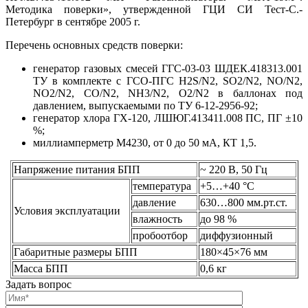
Методика поверки», утвержденной ГЦИ СИ Тест-С.-
Петербург в сентябре 2005 г.
Перечень основных средств поверки:
генератор газовых смесей ГГС-03-03 ШДЕК.418313.001
ТУ в комплекте с ГСО-ПГС H2S/N2, SO2/N2, NO/N2,
NO2/N2, CO/N2, NH3/N2, O2/N2 в баллонах под
давлением, выпускаемыми по ТУ 6-12-2956-92;
генератор хлора ГХ-120, ЛШЮГ.413411.008 ПС, ПГ ±10
%;
миллиамперметр М4230, от 0 до 50 мА, КТ 1,5.
Напряжение питания БПП
~ 220 В, 50 Гц
температура
+5…+40 °С
давление
630…800 мм.рт.ст.
Условия эксплуатации
влажность
до 98 %
пробоотбор
диффузионный
Габаритные размеры БПП
180×45×76 мм
Масса БПП
0,6 кг
Задать вопрос