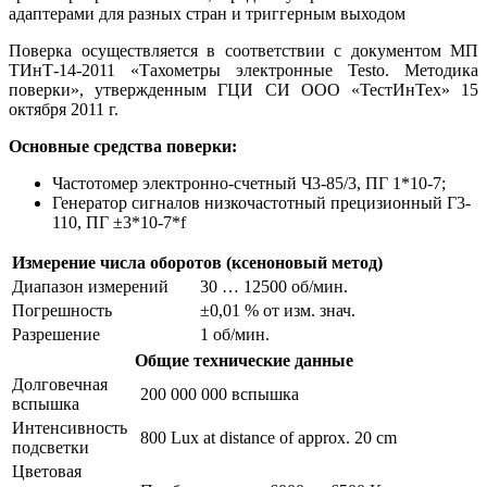
адаптерами для разных стран и триггерным выходом
Поверка осуществляется в соответствии с документом МП
ТИнТ-14-2011 «Тахометры электронные Testo. Методика
поверки», утвержденным ГЦИ СИ ООО «ТестИнТех» 15
октября 2011 г.
Основные средства поверки:
Частотомер электронно-счетный Ч3-85/3, ПГ 1*10-7;
Генератор сигналов низкочастотный прецизионный Г3-
110, ПГ ±3*10-7*f
Измерение числа оборотов (ксеноновый метод)
Диапазон измерений
30 … 12500 об/мин.
Погрешность
±0,01 % от изм. знач.
Разрешение
1 об/мин.
Общие технические данные
Долговечная
200 000 000 вспышка
вспышка
Интенсивность
800 Lux at distance of approx. 20 cm
подсветки
Цветовая