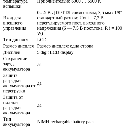
температура
Приблизительно 6000 … 6500 K
вспышки
0…5 В ДТЛ/ТТЛ совместимы; 3,5 мм / 1/8”
Вход для
стандартный разъем; Uout = 7,2 В
внешнего
нерегулируемого пост. выходного
управления
напряжения (6 — 7.5 В пост.тока, R i = 100
W)
Тип дисплея
LCD
Размер дисплея
Размер дисплея: одна строка
Дисплей
5 digit LCD display
Сохранение
заряда
да
аккумулятора
Защита
разрядки
да
аккумулятора от
перегрузки
Защита от
полной
да
разрядки
аккумулятора
Тип
NiMH rechargable battery pack
аккумулятора