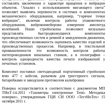
составлять заключения о характере вращения и вибрации
объектов. “Анализ с использованием мигающего света”
позволяет выявлять неровности в системах и компонентах
механического оборудования, например, “горячие точки
вибрации”, включая контроль работы упаковочного
оборудования, виброконвейерови измерение амплитуд
колебаний. Наши стробоскопы позволяют визуально
представлять быстродвижущиеся компоненты
производственных систем и ремней в замедленном движении,
что обеспечивает возможность оценивать качество изделий и
производственных процессов. Например, в текстильной
промышленности это возможность контроля работы
нитепроводников вязальных станков, а в полиграфии –
контроль однородности качества печати изображений у
печатных установок.
Комплект поставки: светодиодный портативный стробоскоп
testo 477 с кейсом, разъемом для триггерного сигнала,
батарейками и заводским протоколом калибровки
Поверка осуществляется в соответствии с документом МП
ТИнТ-14-2011 «Тахометры электронные Testo. Методика
поверки», утвержденным ГЦИ СИ ООО «ТестИнТех» 15
октября 2011 г.