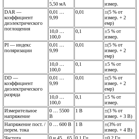
5,50 мА
измер.
DAR —
0,01 …
0,01
±(5 % от
коэффициент
9,99
измер. + 2
диэлектрического
емр)
поглощения
10,0 …
0,1
±5 % от
100,0
измер.
PI — индекс
0,01 …
0,01
±(5 % от
поляризации
9,99
измер. + 2
емр)
10,0 …
0,1
±5 % от
100,0
измер.
DD —
0,01 …
0,01
±(5 % от
коэффициент
9,99
измер. + 2
диэлектрического
емр)
разряда
10,0 …
0,1
±5 % от
100,0
измер.
Измерительное
0 … 5500
1 В
±(3 % от
напряжение
В
измер. + 3 В)
Напряжение пост. /
0 … 600 В
1 В
±(3% от
перем. тока
измер. + 4 В)
Частота
0 и 45…65
0,1 Гц
±0,2 Гц