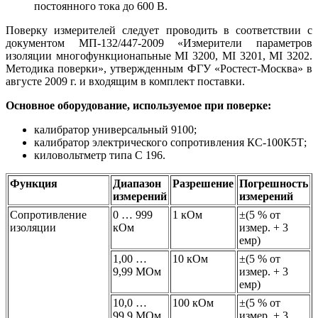
постоянного тока до 600 В.
Поверку измерителей следует проводить в соответствии с
документом МП-132/447-2009 «Измерители параметров
изоляции многофункционапьные MI 3200, MI 3201, MI 3202.
Методика поверки», утвержденным ФГУ «Ростест-Москва» в
августе 2009 г. и входящим в комплект поставки.
Основное оборудование, используемое при поверке:
калибратор универсальный 9100;
калибратор электрического сопротивления КС-100К5Т;
киловольтметр типа С 196.
Функция
Диапазон
Разрешение
Погрешность
измерений
измерений
Сопротивление
0 … 999
1 кОм
±(5 % от
изоляции
кОм
измер. + 3
емр)
1,00 …
10 кОм
±(5 % от
9,99 МОм
измер. + 3
емр)
10,0 …
100 кОм
±(5 % от
99,9 МОм
измер. + 3