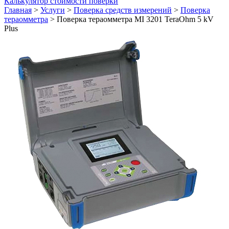
Калькулятор стоимости поверки
Главная
>
Услуги
>
Поверка средств измерений
>
Поверка
тераомметра
>
Поверка тераомметра MI 3201 TeraOhm 5 kV
Plus