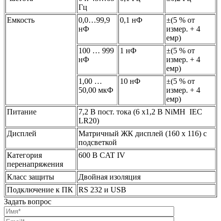
Гц
Емкость
0,0…99,9
0,1 нФ
±(5 % от
нФ
измер. + 4
емр)
100 … 999
1 нФ
±(5 % от
нФ
измер. + 4
емр)
1,00 …
10 нФ
±(5 % от
50,00 мкФ
измер. + 4
емр)
Питание
7,2 В пост. тока (6 x1,2 В NiMH IEC
LR20)
Дисплей
Матричный ЖК дисплей (160 x 116) с
подсветкой
Категория
600 В CAT IV
перенапряжения
Класс защиты
Двойная изоляция
Подключение к ПК
RS 232 и USB
Задать вопрос