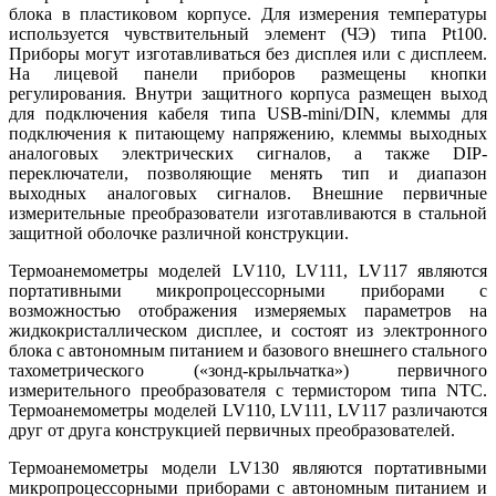
блока в пластиковом корпусе. Для измерения температуры
используется чувствительный элемент (ЧЭ) типа Pt100.
Приборы могут изготавливаться без дисплея или с дисплеем.
На лицевой панели приборов размещены кнопки
регулирования. Внутри защитного корпуса размещен выход
для подключения кабеля типа USB-mini/DIN, клеммы для
подключения к питающему напряжению, клеммы выходных
аналоговых электрических сигналов, а также DIP-
переключатели, позволяющие менять тип и диапазон
выходных аналоговых сигналов. Внешние первичные
измерительные преобразователи изготавливаются в стальной
защитной оболочке различной конструкции.
Термоанемометры моделей LV110, LV111, LV117 являются
портативными микропроцессорными приборами с
возможностью отображения измеряемых параметров на
жидкокристаллическом дисплее, и состоят из электронного
блока с автономным питанием и базового внешнего стального
тахометрического («зонд-крыльчатка») первичного
измерительного преобразователя с термистором типа NTC.
Термоанемометры моделей LV110, LV111, LV117 различаются
друг от друга конструкцией первичных преобразователей.
Термоанемометры модели LV130 являются портативными
микропроцессорными приборами с автономным питанием и