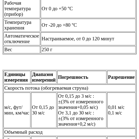
Рабочая
температура
От 0 до +50 °C
(прибор)
Температура
От -20 до +80 °C
хранения
Автоматическое
Настраиваемое, от 0 до 120 минут
отключение
Вес
250 г
Единицы
Диапазон
Погрешность
Разрешение
измерения
измерений
Скорость потока (обогреваемая струна)
От 0,15 до 3 м/с :
±(3% от измеренного
м/с, фут/
От 0,15 до
значения+0,05 м/с)
0,01 м/с
мин, км/час
30 м/с
От 3,1 до 30 м/с :
0,1 м/с
±(3% от измеренного
значения+0,2 м/с)
Объемный расход