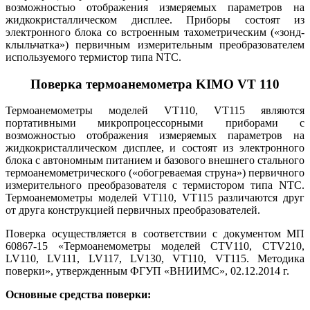
возможностью отображения измеряемых параметров на
жидкокристаллическом дисплее. Приборы состоят из
электронного блока со встроенным тахометрическим («зонд-
клыльчатка») первичным измерительным преобразователем
используемого термистор типа NTC.
Поверка термоанемометра KIMO VT 110
Термоанемометры моделей VT110, VT115 являются
портативными микропроцессорными приборами с
возможностью отображения измеряемых параметров на
жидкокристаллическом дисплее, и состоят из электронного
блока с автономным питанием и базового внешнего стального
термоанемометрического («обогреваемая струна») первичного
измерительного преобразователя с термистором типа NTC.
Термоанемометры моделей VT110, VT115 различаются друг
от друга конструкцией первичных преобразователей.
Поверка осуществляется в соответствии с документом МП
60867-15 «Термоанемометры моделей CTV110, CTV210,
LV110, LV111, LV117, LV130, VT110, VT115. Методика
поверки», утвержденным ФГУП «ВНИИМС», 02.12.2014 г.
Основные средства поверки: