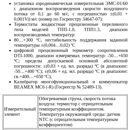
установка аэродинамическая измерительная ЭМС-01/60
с диапазоном воспроизведения скорости воздушного
потока от 0,1 до 60 м/с, с погрешностью ±(0,01 +
0,001Vi) м/с (номер по Госреестру 34647-07);
Термостаты жидкостные прецизионные переливного
типа моделей ТПП-1.0, ТПП1.3, диапазон
воспроизводимых температур:
80…+300 ºС, нестабильность поддержания заданной
температуры ±(0,004…0,02) ºС
цифровой прецизионный термометр сопротивления
DTI-1000, диапазон измеряемых температур: -50…+650
ºС; пределы допускаемой основной абсолютной
погрешности: ±(0,03 + ед. мл. разряда) ºC (в диапазоне:
-50…+400 ºС); ±(0,06 + ед. мл. разряда) ºC (в диапазоне:
св.+400…+650 ºС);
Калибратор многофункциональный и коммуникатор
ВЕАМЕХ MC6 (-R) (Госреестр № 52489-13).
Обогреваемая струна, скорость потока
воздуха: термистор с отрицательным
Измерительный
температурным коэффициентом.
элемент
Температура окружающей среды: датчик
NTC (с отрицательным температурным
коэффициентом)