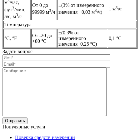
3
м
/час,
От 0 до
±(3% от измеренного
3
3
1 м
/ч
фут
/мин,
3
3
99999 м
/ч
значения +0,03 м
/ч)
3
л/с, м
/с
Температура
±(0,3% от
От -20 до
°C, °F
измеренного
0,1 °C
+80 °C
значения+0,25 ºС)
Задать вопрос
Популярные услуги
Поверка средств измерений