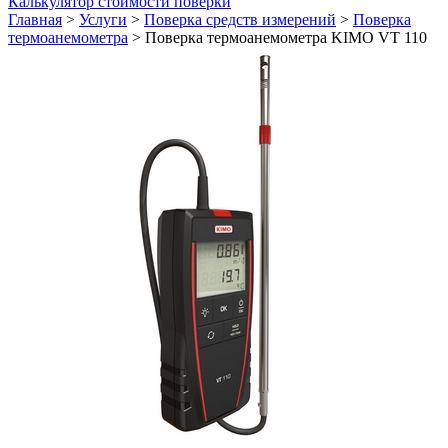
Калькулятор стоимости поверки
Главная
>
Услуги
>
Поверка средств измерений
>
Поверка
термоанемометра
>
Поверка термоанемометра KIMO VT 110