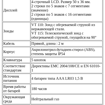
4-строчный LCD. Размер 50 x 36 мм.
2 строки по 5 знаков с 7 сегментами
Дисплей
(значение)
2 строки по 5 знаков с 16 сегментами
(единицы)
VT 110: Зонд с обгреваемой струной из
нержавеющей стали.
Зонды
VT 115: Телескопический зонд с
обогреваемой струной, гнущийся на 90°
Кабель
Прямой, длина : 2 м
Акрилонитрил-бутадиен-стирол (ABS),
Корпус
степень защиты IP54
Клавиатура
5 кнопок
Соответствие
Директивы EMC 2004/108/CE и EN 61010-
стандартам
1
Источник
4 батареи типа AAA LR03 1,5 В
питания
Время работы
180 часов
от батарей
Окружающая
Нейтральный газ
среда