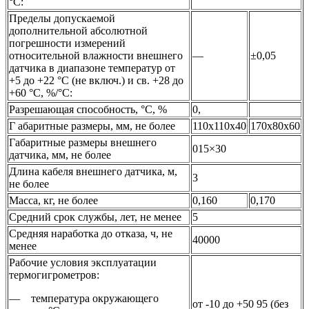
°С:
Пределы допускаемой
дополнительной абсолютной
погрешности измерений
относительной влажности внешнего
—
±0,05
датчика в диапазоне температур от
+5 до +22 °С (не включ.) и св. +28 до
+60 °С, %/°С:
Разрешающая способность, °С, %
0,
Г абаритные размеры, мм, не более
110x110x40
170x80x60
Габаритные размеры внешнего
015×30
датчика, мм, не более
Длина кабеля внешнего датчика, м,
3
не более
Масса, кг, не более
0,160
0,170
Средний срок службы, лет, не менее
5
Средняя наработка до отказа, ч, не
40000
менее
Рабочие условия эксплуатации
термогигрометров:
— температура окружающего
от -10 до +50 95 (без