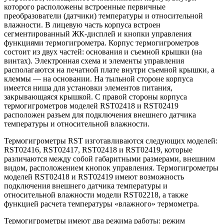
которого расположены встроенные первичные
преобразователи (датчики) температуры и относительной
влажности. В лицевую часть корпуса встроен
сегментированный ЖК-дисплей и кнопки управления
функциями термогигрометра. Корпус термогигрометров
состоит из двух частей: основания и съемной крышки (на
винтах). Электронная схема и элементы управления
располагаются на печатной плате внутри съемной крышки, а
клеммы — на основании. На тыльной стороне корпуса
имеется ниша для установки элементов питания,
закрывающаяся крышкой. С правой стороны корпуса
термогигрометров моделей RST02418 и RST02419
расположен разъем для подключения внешнего датчика
температуры и относительной влажности.
Термогигрометры RST изготавливаются следующих моделей:
RST02416, RST02417, RST02418 и RST02419, которые
различаются между собой габаритными размерами, внешним
видом, расположением кнопок управления. Термогигрометры
моделей RST02418 и RST02419 имеют возможность
подключения внешнего датчика температуры и
относительной влажности модели RST02218, а также
функцией расчета температуры «влажного» термометра.
Термогигрометры имеют два режима работы: режим