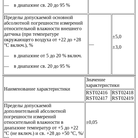
— в диапазоне св. 20 до 95 %
Пределы допускаемой основной
абсолютной погрешности измерений
относительной влажности внешнего
датчика (при температуре
±5,0
окружающего воздуха от +22 до +28
—
°С включ.), %
±3,0
— в диапазоне от 5 до 20 % включ.
— в диапазоне св. 20 до 95 %
Значение
характеристики
Наименование характеристики
RST02416
RST02418
RST02417
RST02419
Пределы допускаемой
дополнительной абсолютной
погрешности измерений
относительной влажности в
±0,05
диапазоне температур от +5 до +22
°С (не включ.) и св. +28 до +50 °С, %/