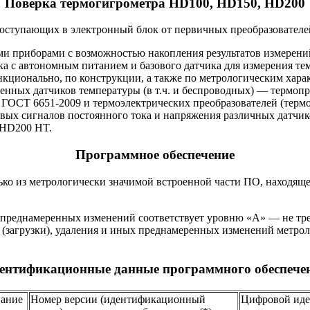
Поверка термогигрометра HD100, HD150, HD200
поступающих в электронный блок от первичных преобразовател
 приборами с возможностью накопления результатов измерений
ока с автономным питанием и базового датчика для измерения 
кционально, по конструкции, а также по метрологическим хар
ных датчиков температуры (в т.ч. и беспроводных) — термопр
 ГОСТ 6651-2009 и термоэлектрических преобразователей (термо
говых сигналов постоянного тока и напряжения различных дат
 HD200 HT.
Программное обеспечение
ько из метрологически значимой встроенной части ПО, находящ
 преднамеренных изменений соответствует уровню «A» — не тр
загрузки), удаления и иных преднамеренных изменений метрол
ентификационные данные программного обеспече
ание
Номер версии (идентификационный
Цифровой иде