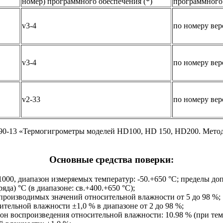
номер) программного обеспечения (*)
программного
v3-4
по номеру вер
v3-4
по номеру вер
v2-33
по номеру вер
3490-13 «Термогигрометры моделей HD100, HD 150, HD200. М
Основные средства поверки:
0, диапазон измеряемых температур: -50.+650 °С; пределы доп
зряда) °С (в диапазоне: св.+400.+650 °С);
роизводимых значений относительной влажности от 5 до 98 %;
ельной влажности ±1,0 % в диапазоне от 2 до 98 %;
он воспроизведения относительной влажности: 10.98 % (при тем