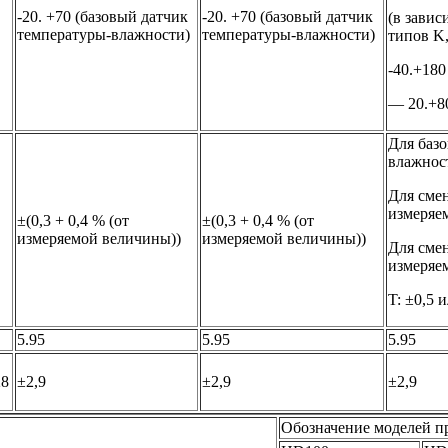
-20. +70 (базовый датчик
-20. +70 (базовый датчик
(в зави
температуры-влажности)
температуры-влажности)
типов K,
-40.+18
— 20.+8
Для баз
влажност
Для смен
измеряе
±(0,3 + 0,4 % (от
±(0,3 + 0,4 % (от
измеряемой величины))
измеряемой величины))
Для смен
измеряем
T: ±0,5 
5.95
5.95
5.95
28
±2,9
±2,9
±2,9
Обозначение моделей п