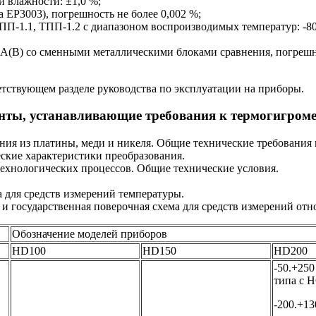
 влажности: ±1,0 %;
 ЕР3003), погрешность не более 0,002 %;
П-1.1, ТПП-1.2 с диапазоном воспроизводимых температур: -80
(В) со сменными металлическими блоками сравнения, погрешност
етствующем разделе руководства по эксплуатации на приборы.
нты, устанавливающие требования к термогигром
ия из платины, меди и никеля. Общие технические требования
ские характеристики преобразования.
ехнологических процессов. Общие технические условия.
 для средств измерений температуры.
 государственная поверочная схема для средств измерений отн
Обозначение моделей приборов
HD100
HD150
HD200
-50.+250
типа с Н
-200.+13