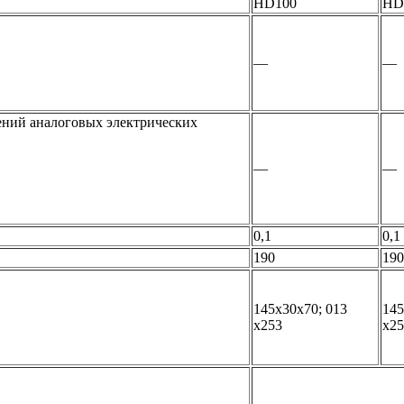
HD100
HD
—
—
ений аналоговых электрических
—
—
0,1
0,1
190
190
145x30x70; 013
145
x253
x25