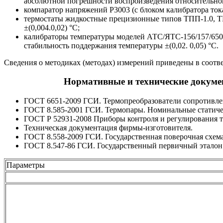
абсолютной погрешности воспроизведения относительной
компаратор напряжений Р3003 (с блоком калибратора тока
термостаты жидкостные прецизионные типов ТПП-1.0, ТП
±(0,004.0,02) °С;
калибраторы температуры моделей АТС/ЯТС-156/157/650А
стабильность поддержания температуры ±(0,02. 0,05) °С.
Сведения о методиках (методах) измерений приведены в соотв
Нормативные и технические докуме
ГОСТ 6651-2009 ГСИ. Термопреобразователи сопротивлен
ГОСТ 8.585-2001 ГСИ. Термопары. Номинальные статиче
ГОСТ Р 52931-2008 Приборы контроля и регулирования т
Техническая документация фирмы-изготовителя.
ГОСТ 8.558-2009 ГСИ. Государственная поверочная схема
ГОСТ 8.547-86 ГСИ. Государственный первичный эталон и
Параметры