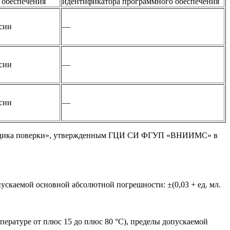
 обеспечения
идентификатора программного обеспечения
сии
—
сии
—
сии
—
етодика поверки», утвержденным ГЦИ СИ ФГУП «ВНИИМС» в
ускаемой основной абсолютной погрешности: ±(0,03 + ед. мл.
пературе от плюс 15 до плюс 80 °С), пределы допускаемой