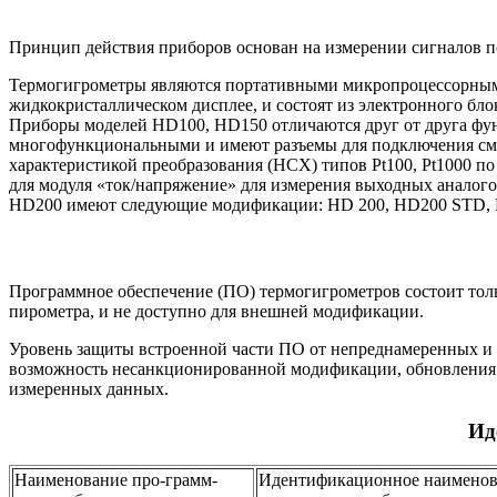
Принцип действия приборов основан на измерении сигналов 
Термогигрометры являются портативными микропроцессорными
жидкокристаллическом дисплее, и состоят из электронного бл
Приборы моделей HD100, HD150 отличаются друг от друга фун
многофункциональными и имеют разъемы для подключения смен
характеристикой преобразования (НСХ) типов Pt100, Pt1000 по
для модуля «ток/напряжение» для измерения выходных анало
HD200 имеют следующие модификации: HD 200, HD200 STD,
Программное обеспечение (ПО) термогигрометров состоит тол
пирометра, и не доступно для внешней модификации.
Уровень защиты встроенной части ПО от непреднамеренных и
возможность несанкционированной модификации, обновления (
измеренных данных.
Ид
Наименование про-грамм-
Идентификационное наименов