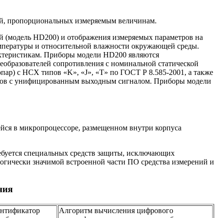
ей, пропорциональных измеряемым величинам.
 (модель HD200) и отображения измеряемых параметров на
температуры и относительной влажности окружающей среды.
актеристикам. Приборы модели HD200 являются
еобразователей сопротивления с номинальной статической
пар) с НСХ типов «K», «J», «Т» по ГОСТ Р 8.585-2001, а также
чиков с унифицированным выходным сигналом. Приборы модели
ейся в микропроцессоре, размещенном внутри корпуса
ебуется специальных средств защиты, исключающих
огически значимой встроенной части ПО средства измерений и
ния
нтификатор
Алгоритм вычисления цифрового