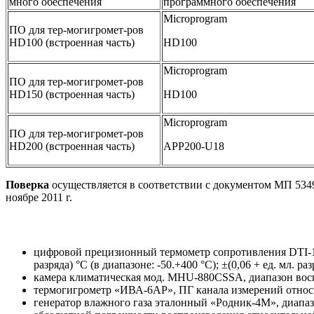
много обеспечения
программного обеспечения
Microprogram
ПО для тер-могигромет-ров
HD100 (встроенная часть)
HD100
Microprogram
ПО для тер-могигромет-ров
HD150 (встроенная часть)
HD100
Microprogram
ПО для тер-могигромет-ров
HD200 (встроенная часть)
APP200-U18
Поверка
осуществляется в соответствии с документом МП 5
ноябре 2011 г.
цифровой прецизионный термометр сопротивления DTI-100
разряда) °С (в диапазоне: -50.+400 °С); ±(0,06 + ед. мл. ра
камера климатическая мод. MHU-880CSSA, диапазон восп
термогигрометр «ИВА-6АР», ПГ канала измерений относит
генератор влажного газа эталонный «Родник-4М», диапаз