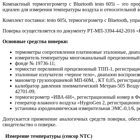
Компактный термогигрометр с Bluetooth testo 605i – это 
идеален для измерения температуры воздуха и относительной 
Комплект поставки: testo 605i, термогигрометр с Bluetooth, уп
Поверка осуществляется по документу РТ-МП-3394-442-2016 «
Основные средства поверки:
термометры сопротивления платиновые эталонные, диапаз
измеритель температуры многоканальный прецизионный
фонде № 19736-11;
термостат переливной прецизионный ТПП-1, регистрац
эталонные излучатели «черное тело», диапазон воспроизв
манометр грузопоршневой МП-60М, , КТ 0,05, регистра
калибратор давления пневматический Метран-505 Возду
42701-09;
термогигрометр «ИВА-6Н», регистрационный номер в Ф
генератор влажного воздуха «HygroGen 2, регистрацио
установка аэродинамическая измерительная ЭМС-0,1/6,
Допускается применение аналогичных средств поверки, обес
свидетельство о поверке.
Измерение температуры (сенсор NTC)