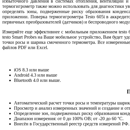
избыточного давления в системах отопления, вентиляции 
термогигрометр также можно использовать для диагностики ув
определять зоны, подверженные риску образования конден
приложении. Поверка термогигрометра Testo 605i в аккредит
первичных преобразователей (датчиков) и беспроводного модул
Измеряйте еще эффективнее с мобильным приложением testo 6
testo Smart Probes на Ваше мобильное устройство, Вам будет
точки росы и шарика смоченного термометра. Все измеренные 
файлов PDF или Excel.
iOS 8.3 или выше
Android 4.3 или выше
Bluetooth 4.0 или выше.
П
Автоматический расчет точки росы и температуры шарик
Просмотр и анализ измеренных значений и создание и отп
Определение зон, подверженных риску образования конд
Диапазон измерения: от 0 до 100% ОВ; от -20 до 60 °C.
Внесён в Государственный реестр средств измерений РФ.