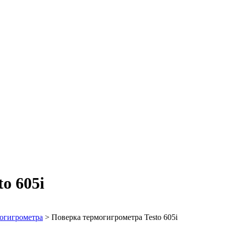
o 605i
огигрометра
>
Поверка термогигрометра Testo 605i