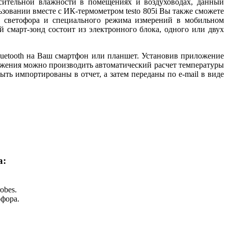
сительной влажности в помещениях и воздуховодах, данный
зовании вместе с ИК-термометром testo 805i Вы также сможете
у светофора и специального режима измерений в мобильном
 смарт-зонд состоит из электронного блока, одного или двух
luetooth на Ваш смартфон или планшет. Установив приложение
ложения можно производить автоматический расчет температуры
ть импортированы в отчет, а затем переданы по e-mail в виде
а:
obes.
офора.