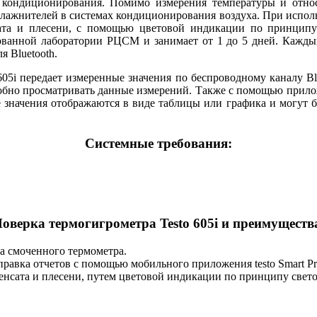
и кондиционирования. Помимо измерения температуры и отно
лажнителей в системах кондиционирования воздуха. При исполь
сата и плесени, с помощью цветовой индикации по принцип
ованной лаборатории РЦСМ и занимает от 1 до 5 дней. Каждый
я Bluetooth.
05i передает измеренные значения по беспроводному каналу B
 удобно просматривать данные измерений. Также с помощью при
значения отображаются в виде таблицы или графика и могут бы
Системные требования:
оверка термогигрометра Testo 605i и преимуществ
а смоченного термометра.
равка отчетов с помощью мобильного приложения testo Smart Pr
енсата и плесени, путем цветовой индикации по принципу свет