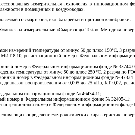
профессиональная измерительная технология в инновационном 
влажности в помещениях и воздуховодах.
равляемый со смартфона, вкл. батарейки и протокол калибровки.
Комплекты измерительные «Смартзонды Testo». Методика поверк
он измерений температуры от минус 50 до плюс 150°С, 3 разря
 МИТ 8.10, регистрационный номер в Федеральном информаци
ионный номер в Федеральном информационном фонде № 33744-0
едения температуры от минус 50 до плюс 250 ºС, 2 разряд по ГО
ционный номер в Федеральном информационном фонде № 47334-
х, диапазон воспроизведения от 0,005 до 25 кПа, КТ 0,02, р
едеральном информационном фонде № 46434-11;
нный номер в Федеральном информационном фонде № 32405-11;
 регистрационный номер в Федеральном информационном фонде 
печивающих определениеметрологических характеристик повер