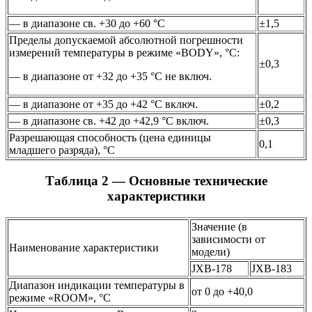
— в диапазоне св. +30 до +60 °C
±1,5
Пределы допускаемой абсолютной погрешности
измерений температуры в режиме «BODY», °C:
±0,3
— в диапазоне от +32 до +35 °C не включ.
— в диапазоне от +35 до +42 °C включ.
±0,2
— в диапазоне св. +42 до +42,9 °C включ.
±0,3
Разрешающая способность (цена единицы
0,1
младшего разряда), °С
Таблица 2 — Основные технические
характеристики
Значение (в
зависимости от
Наименование характеристики
модели)
JXB-178
JXB-183
Диапазон индикации температуры в
от 0 до +40,0
режиме «ROOM», °C