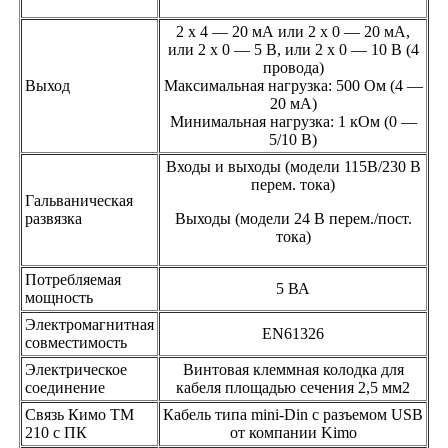
2 x 4 — 20 мА или 2 x 0 — 20 мА,
или 2 x 0 — 5 В, или 2 x 0 — 10 В (4
провода)
Выход
Максимальная нагрузка: 500 Ом (4 —
20 мА)
Минимальная нагрузка: 1 кОм (0 —
5/10 В)
Входы и выходы (модели 115В/230 В
перем. тока)
Гальваническая
развязка
Выходы (модели 24 В перем./пост.
тока)
Потребляемая
5 ВА
мощность
Электромагнитная
EN61326
совместимость
Электрическое
Винтовая клеммная колодка для
соединение
кабеля площадью сечения 2,5 мм2
Связь Кимо ТМ
Кабель типа mini-Din с разъемом USB
210 с ПК
от компании Kimo