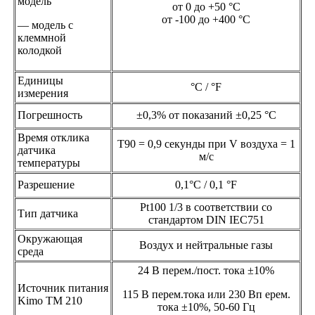
модель
от 0 до +50 °C
от -100 до +400 °C
— модель с
клеммной
колодкой
Единицы
°C / °F
измерения
Погрешность
±0,3% от показаний ±0,25 °С
Время отклика
Т90 = 0,9 секунды при V воздуха = 1
датчика
м/с
температуры
Разрешение
0,1°C / 0,1 °F
Pt100 1/3 в соответствии со
Тип датчика
стандартом DIN IEC751
Окружающая
Воздух и нейтральные газы
среда
24 В перем./пост. тока ±10%
Источник питания
115 В перем.тока или 230 Вп ерем.
Kimo TM 210
тока ±10%, 50-60 Гц