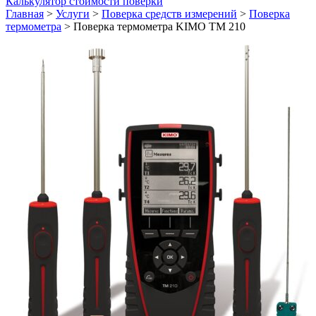
Калькулятор стоимости поверки
Главная
>
Услуги
>
Поверка средств измерений
>
Поверка
термометра
>
Поверка термометра KIMO ТM 210