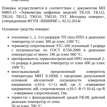
Поверка осуществляется в соответствии с документом МП
60865-15 «Термометры цифровые моделей TK110, TK112,
TR110, TR112, TM110, TM210, TST. Методика поверки»,
утвержденным ФГУП «ВНИИМС», 02.12.2014г.
Основные средства поверки:
эталонные 1, 2, 3-го разрядов ТП типа ППО в диапазоне
температур от плюс 300 до плюс 1200 °С;
термометр сопротивления ЭТС-100 эталонный 3 разряда
с погрешностью по ГОСТ 8.558-2009 в диапазоне
температуры от минус 196 до плюс 660 °С;
преобразователь термоэлектрический ПРО эталонный 2-
го разряда в диапазоне температур от плюс 600 до плюс
1600 °С;
многоканальный прецизионный измеритель
температуры МИТ 8.10(М) с пределами допускаемой
основной абсолютной погрешности измерения
напряжения ±(10-4 ·U+1) мкВ, где U –измеряемое
напряжение, мВ; сопротивления ±(10-5 ·R+5·10-4), где R
– измеряемое сопротивление, Ом;
термостат с флюидизированной средой FB-08, рабочий
диапазон температур от плюс
50 до плюс 700 °С;