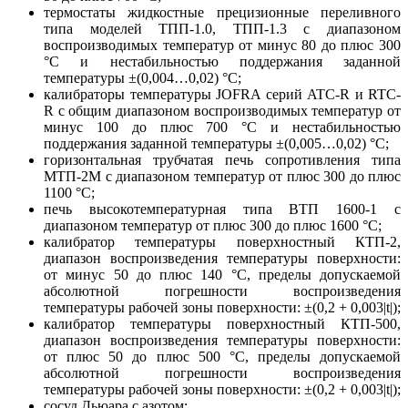
термостаты жидкостные прецизионные переливного
типа моделей ТПП-1.0, ТПП-1.3 с диапазоном
воспроизводимых температур от минус 80 до плюс 300
°С и нестабильностью поддержания заданной
температуры ±(0,004…0,02) °С;
калибраторы температуры JOFRA серий ATC-R и RTC-
R с общим диапазоном воспроизводимых температур от
минус 100 до плюс 700 °С и нестабильностью
поддержания заданной температуры ±(0,005…0,02) °С;
горизонтальная трубчатая печь сопротивления типа
МТП-2М с диапазоном температур от плюс 300 до плюс
1100 °С;
печь высокотемпературная типа ВТП 1600-1 с
диапазоном температур от плюс 300 до плюс 1600 °С;
калибратор температуры поверхностный КТП-2,
диапазон воспроизведения температуры поверхности:
от минус 50 до плюс 140 °С, пределы допускаемой
абсолютной погрешности воспроизведения
температуры рабочей зоны поверхности: ±(0,2 + 0,003|t|);
калибратор температуры поверхностный КТП-500,
диапазон воспроизведения температуры поверхности:
от плюс 50 до плюс 500 °С, пределы допускаемой
абсолютной погрешности воспроизведения
температуры рабочей зоны поверхности: ±(0,2 + 0,003|t|);
сосуд Дьюара с азотом;