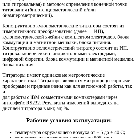
или титровальная) и методом определения конечной точки
титрования (бипотенциометрический и/или
биамперометрический).
Конструктивно кулонометрические титраторы состоят из
измерительного преобразователя (далее — ИП),
кулонометрической ячейки с комплектом электродов, блока
коммутации и магнитной мешалки, блока питания.
Конструктивно волюметрический титратор состоит из ИП,
титровальной ячейки с индикаторными электродами,
цифровой бюретки, блока коммутации и магнитной мешалки,
блока питания.
Титраторы имеют одинаковые метрологические
характеристики. Титраторы являются микропроцессорными
приборами и предназначены как для автономной работы, так
и
для работы с lВМ-совместимыми компьютерами через
интерфейс RS232. Результаты измерений выводятся на
дисплей титратора в мкг, мг, %.
Рабочие условия эксплуатации:
температура окружающего воздуха от + 5 до + 40 С;
относительная влажность воздуха до 80% при