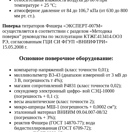
температуре + 25 °С;
атмосферное давление от 84 до 106,7 кПа (от 630 до 800
мм рт. ст.).
Поверка
титраторов Фишера «ЭКСПЕРТ-007М»
осуществляется в соответствии с разделом «Методика
поверки” руководства по эксплуатации КТЖГ.413414.ООЗ
РЭ, согласованным ГЦИ СИ ФГУП «ВНИИФТРИ»
15.05.2008 г.
Основное поверочное оборудование:
компаратор напряжений (класс точности 0,01);
милливольтметр В3-43 (диапазон измерений от 3 мВ до
3 В, погрешность т 4%);
магазин сопротивлений P4831 (класс точности 0,02);
секундомер электронный цифро- вой СЭЦ-10000
(погрешность + 0,1 с);
весы аналитические (класс точности 2);
микро-шприцы МШ-1 (погрешность + 0,0002 см°);
эталонный материал ВНИИМ 09.04.007-08/32
(погрешность + 3%);
реактив Фишера (ГОСТ 14870-77); вода
бидистиллированная (ГОСТ 6709-72);