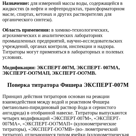
Назначение:
для измерений массы воды, содержащейся в
жидкостях (в нефти и нефтепродуктах, трансформаторном
масле, спиртах, кетонах и других растворителях для
органического синтеза).
Область применения:
в химико-технологических,
агрохимических и аналитических лабораториях
промышленных предприятий, научно-исследовательских
учреждений, органах контроля, инспекции и надзора.
Титраторы могут применяться в лабораторных и полевых
условиях.
Модификации: ЭКСПЕРТ-007М, ЭКСПЕРТ- 007МА,
ЭКСПЕРТ-ОО7МАП, ЭКСПЕРТ-ОО7МВ.
Поверка титратора Фишера ЭКСПЕРТ-007М
Принцип действия титраторов основан на реакции
взаимодействия между водой и реактивом Фишера
(метанольно-пиридиновый раствор йода и сернистого
ангидрида) в отобранной навеске. Титраторы выпускаются
четырех модификаций «ЭКСПЕРТ-007М», «ЭКСПЕРТ-
007МА», «ЭКСПЕРТ-ОО7МАП» (кулонометрические
титраторы), «ЭКСПЕРТ-ОО7МВ» (во- люметрический
титратор), отличающиеся типом ячейки (кулонометрическая