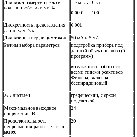
Диапазон измерения массы
1 мкг … 10 мг
воды в пробе мкг, мг, %
0,0001 … 100
Дискретность представления
0,001
данных, мг/мкг
Диапазоны титрующих токов
50 мА и 5 мА
Режим выбора параметров
подстройка прибора под
данный объект анализа (5
программ)
возможность работы со
всеми типами реактивов
Фишера, включая
беспиридиновый
ЖК дисплей
графический, с яркой
подсветкой
Максимальное выходное
24
напряжение, В
Продолжительность
20
непрерывной работы, час, не
менее