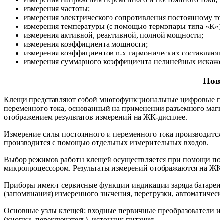
измерения частоты;
измерения электрического сопротивления постоянному т
измерения температуры (с помощью термопары типа «К»)
измерения активной, реактивной, полной мощности;
измерения коэффициента мощности;
измерения коэффициентов n-х гармонических составляющ
измерения суммарного коэффициента нелинейных искаж
Пов
Клещи представляют собой многофункциональные цифровые по
переменного тока, основанный на применении разъемного маг
отображением результатов измерений на ЖК-дисплее.
Измерение силы постоянного и переменного тока производитс
производится с помощью отдельных измерительных входов.
Выбор режимов работы клещей осуществляется при помощи по
микропроцессором. Результаты измерений отображаются на Ж
Приборы имеют сервисные функции индикации заряда батареи 
(запоминания) измеренного значения, перегрузки, автоматичес
Основные узлы клещей: входные первичные преобразователи и
(кнопки, переключатель), источник питания.