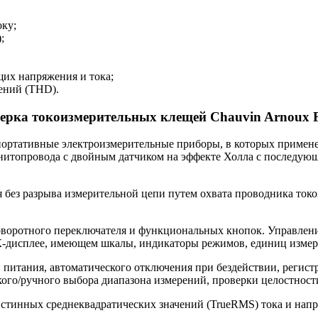
оку;
;
их напряжения и тока;
ений (THD).
ерка токоизмерительных клещей Chauvin Arnoux 
ртативные электроизмерительные приборы, в которых примене
нитопровода с двойным датчиком на эффекте Холла с последую
я без разрыва измерительной цепи путем охвата проводника то
воротного переключателя и функциональных кнопок. Управлени
К-дисплее, имеющем шкалы, индикаторы режимов, единиц изме
питания, автоматического отключения при бездействии, регис
кого/ручного выбора диапазона измерений, проверки целостност
стинных среднеквадратических значений (TrueRMS) тока и нап