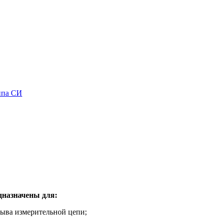
ипа СИ
дназначены для:
рыва измерительной цепи;