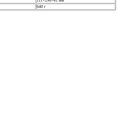
111×296×41 мм
640 г