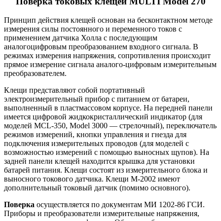
Поверка токовых клещей MULTI Model 270
Принцип действия клещей основан на бесконтактном методе
измерения силы постоянного и переменного токов с
применением датчика Холла с последующим
аналогоцифровым преобразованием входного сигнала. В
режимах измерения напряжения, сопротивления происходит
прямое измерение сигнала аналого-цифровым измерительным
преобразователем.
Клещи представляют собой портативный
электроизмерительный прибор с питанием от батареи,
выполненный в пластмассовом корпусе. На передней панели
имеется цифровой жидкокристаллический индикатор (для
моделей MCL-350, Model 3000 — стрелочный), переключатель
режимов измерений, кнопки управления и гнезда для
подключения измерительных проводов (для моделей с
возможностью измерений с помощью выносных щупов). На
задней панели клещей находится крышка для установки
батарей питания. Клещи состоят из измерительного блока и
выносного токового датчика. Клещи M-2002 имеют
дополнительный токовый датчик (помимо основного).
Поверка
осуществляется по документам МИ 1202-86 ГСИ.
Приборы и преобразователи измерительные напряжения,