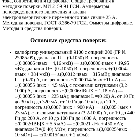
тока, сопротивления цифровые. Общие требования к
методике поверки, МИ 2159-91 ГСИ. Амперметры
непосредственного включения и клещи
электроизмерительные переменного тока свыше 25 А.
Методика поверки, ГОСТ 8.366-79 ГСИ. Омметры цифровые.
Методы и средства поверки.
Основные средства поверки:
калибратор универсальный 9100 с опцией 200 (ГР №
25985-09), диапазон U==(0-1050) В, погрешность
±(0,00006-ивых + 4,16 мкВ) — ±(0,00006-ивых + 19,95
мВ); диапазон U~=(0 -1050) В, погрешность ±(0,0004-
ивых + 384 мкВ) — ±(0,0012-ивых + 315 мВ); диапазон
I= =(0-20) А, погрешность ±(0,00014-!вых +11 нА) —
±(0,00055-!вых + 4,5 мА), с токовыми катушками (3,2-
1000) А, погрешность ±(0,0006•IBьIX + 1,18 мА) —
±(0,00055-!вых + 225 мА); диапазон L =(0-20) А, от 10 Гц
до 30 кГц до 320 мА, от 10 Гц до 10 кГц до 20 А,
погрешность ±(0,0007-!вых + 900 нА) — ±(0,005-!вых +
23 мА), с токовыми катушками (3,2-1000) А, от 10 до 440
Гц до 200 А, от 10 до 100 Гц до 1000 А, погрешность
±(0,002•IBЬ]X + 5,5 мА) — ±(0,0021 -I^k + 450 мА);
диапазон R=(0-40) МОм, погрешность ±(0,00025^вых +
10 мОм) — ±(0,0015^вых + 2 кОм);