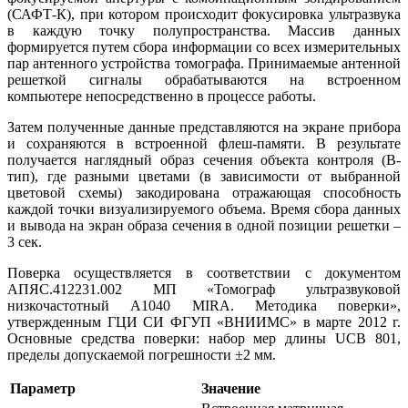
(САФТ-К), при котором происходит фокусировка ультразвука
в каждую точку полупространства. Массив данных
формируется путем сбора информации со всех измерительных
пар антенного устройства томографа. Принимаемые антенной
решеткой сигналы обрабатываются на встроенном
компьютере непосредственно в процессе работы.
Затем полученные данные представляются на экране прибора
и сохраняются в встроенной флеш-памяти. В результате
получается наглядный образ сечения объекта контроля (В-
тип), где разными цветами (в зависимости от выбранной
цветовой схемы) закодирована отражающая способность
каждой точки визуализируемого объема. Время сбора данных
и вывода на экран образа сечения в одной позиции решетки –
3 сек.
Поверка осуществляется в соответствии с документом
АПЯС.412231.002 МП «Томограф ультразвуковой
низкочастотный А1040 МIRA. Методика поверки»,
утвержденным ГЦИ СИ ФГУП «ВНИИМС» в марте 2012 г.
Основные средства поверки: набор мер длины UCB 801,
пределы допускаемой погрешности ±2 мм.
Параметр
Значение