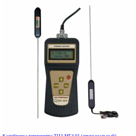
Калибровка термометра ТЦ3-МГ4.01 (двухканальный)