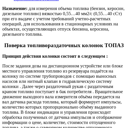
Назначение:
для измерения объема топлива (бензин, керосин,
дизельное топливо) вязкостью 0,55…40 мм2/с (0,55…40 сСт)
при его выдаче с учетом требований учетно-расчетных
операций, для использования в стационарных условиях на
объектах, осуществляющих отпуск бензина, керосина,
дизельного топлива.
Поверка топливораздаточных колонок ТОПАЗ
Принцип
действия
колонки
состоит
в
следующем
:
После
задания
дозы
на
дистанционном
устройстве
или
блоке
местного
управления
топливо
из
резервуара
подаётся
на
колонку
по
системе
трубопроводов
с
помощью
выносных
насосов
или
нитный
клапан
в
гидравлическую
систему
колонки
.
Далее
через
раздаточный
рукав
с
раздаточным
краном
топливо
поступает
в
бак
потребителя
.
Вращательное
движение
выходного
вала
измерите
ля
объёма
передается
на
вал
датчика
расхода
топлива
,
который
формирует
импульсы
,
количество
которых
пропорционально
объёму
выданного
топлива
.
В
блоке
индикации
и
управления
происхо
дит
обработка
полученных
от
датчика
импульсов
и
отображение
информации
о
цене
,
количестве
,
стоимости
отпущенного
топлива
,
а
также
о
суммарном
количестве
отпущенного