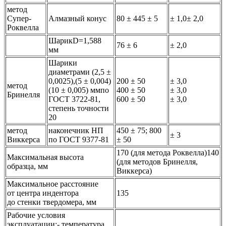
метод
Супер-
Алмазный конус
80 ± 445 ± 5
± 1,0± 2,0
Роквелла
ШарикD=1,588
76 ± 6
± 2,0
мм
Шарики
диаметрами (2,5 ±
0,0025),(5 ± 0,004)
200 ± 50
± 3,0
метод
(10 ± 0,005) ммпо
400 ± 50
± 3,0
Бринелля
ГОСТ 3722-81,
600 ± 50
± 3,0
степень точности
20
метод
наконечник НП
450 ± 75; 800
± 3
Виккерса
по ГОСТ 9377-81
± 50
170 (для метода Роквелла)140
Максимальная высота
(для методов Бринелля,
образца, мм
Виккерса)
Максимальное расстояние
от центра индентора
135
до стенки твердомера, мм
Рабочие условия
эксплуатации:- температура