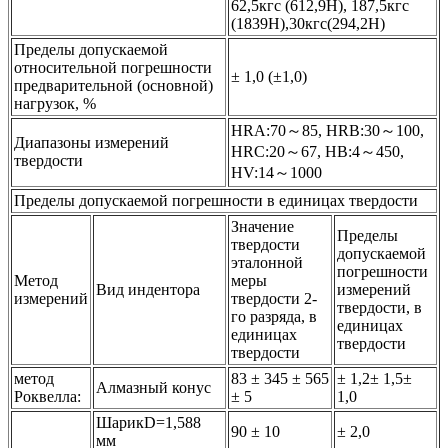
62,5кгс (612,9Н), 187,5кгс
(1839Н),30кгс(294,2Н)
Пределы допускаемой
относительной погрешности
± 1,0 (±1,0)
предварительной (основной)
нагрузок, %
HRA:70～85, HRB:30～100,
Диапазоны измерений
HRC:20～67, HB:4～450,
твердости
HV:14～1000
Пределы допускаемой погрешности в единицах твердости
Значение
Пределы
твердости
допускаемой
эталонной
погрешности
Метод
меры
Вид индентора
измерений
измерений
твердости 2-
твердости, в
го разряда, в
единицах
единицах
твердости
твердости
метод
83 ± 345 ± 565
± 1,2± 1,5±
Алмазный конус
Роквелла:
± 5
1,0
ШарикD=1,588
90 ± 10
± 2,0
мм