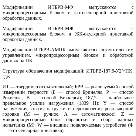
Модификации ИТБРВ-МФ выпускаются с
микропроцессорным блоком и фотосенсорной приставкой
обработки данных.
Модификации ИТБРВ-МЖ выпускаются с
микропроцессорным блоком и ЖК-окулярной приставкой
обработки данных.
Модификации ИТБРВ-АМПК выпускаются с автоматическим
управлением, микропроцессорным блоком и обработкой
данных на ПК.
Структура обозначения модификаций: ИТБРВ-187,5-У2’^ПК,
где:
ИТ — твердомер испытательный; БРВ — реализуемый способ
измерений твердости (Б — способ Бринелля, Р — способ
Роквелла, В — способ Виккерса); 187,5 — наибольшее
предельное усилие нагружения (1839 Н); Y — способ
нагружения, снятия нагрузки и переключения револьверной
головки (М — ручное, А — автоматическое); Z —
микропроцессорный блок обработки и сбора данных
испытания (М); W — внешние подключаемые устройства (Ф
— фотосенсорная приставка)