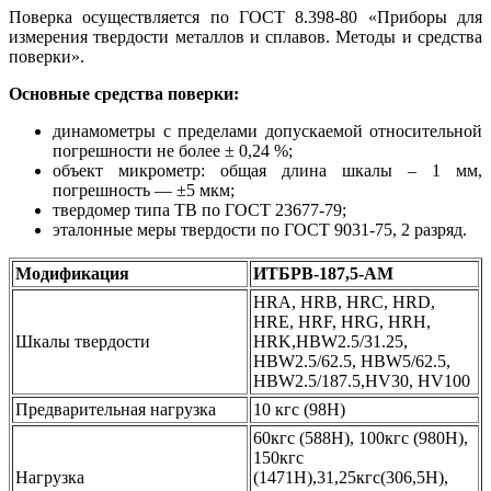
Поверка осуществляется по ГОСТ 8.398-80 «Приборы для
измерения твердости металлов и сплавов. Методы и средства
поверки».
Основные средства поверки:
динамометры с пределами допускаемой относительной
погрешности не более ± 0,24 %;
объект микрометр: общая длина шкалы – 1 мм,
погрешность — ±5 мкм;
твердомер типа ТВ по ГОСТ 23677-79;
эталонные меры твердости по ГОСТ 9031-75, 2 разряд.
Модификация
ИТБРВ-187,5-АМ
HRA, HRB, HRC, HRD,
HRE, HRF, HRG, HRH,
Шкалы твердости
HRK,HBW2.5/31.25,
HBW2.5/62.5, HBW5/62.5,
HBW2.5/187.5,HV30, HV100
Предварительная нагрузка
10 кгс (98Н)
60кгс (588Н), 100кгс (980Н),
150кгс
Нагрузка
(1471Н),31,25кгс(306,5Н),