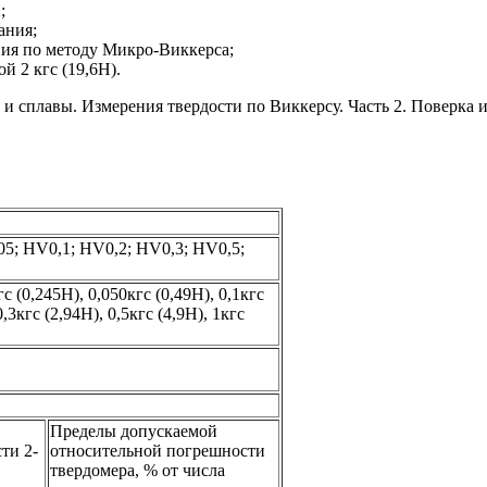
;
ания;
ния по методу Микро-Виккерса;
 2 кгс (19,6Н).
и сплавы. Измерения твердости по Виккерсу. Часть 2. Поверка 
5; HV0,1; HV0,2; HV0,3; HV0,5;
гс (0,245Н), 0,050кгс (0,49Н), 0,1кгс
0,3кгс (2,94Н), 0,5кгс (4,9Н), 1кгс
Пределы допускаемой
ти 2-
относительной погрешности
твердомера, % от числа