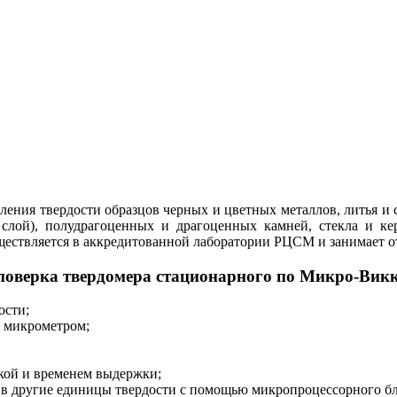
ления твердости образцов черных и цветных металлов, литья и 
й слой), полудрагоценных и драгоценных камней, стекла и к
ществляется в аккредитованной лаборатории РЦСМ и занимает от
 поверка твердомера стационарного по Микро-Вик
ости;
с микрометром;
зкой и временем выдержки;
е в другие единицы твердости с помощью микропроцессорного бл