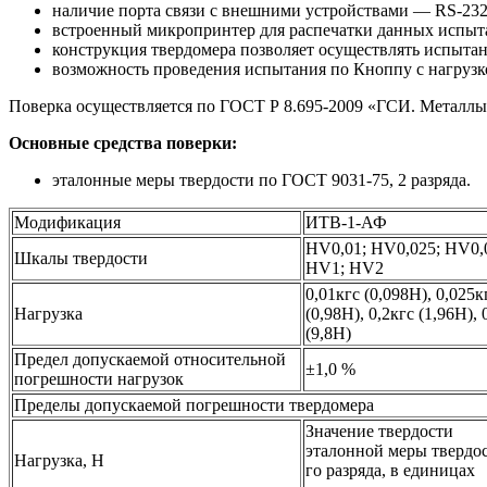
наличие порта связи с внешними устройствами — RS-232
встроенный микропринтер для распечатки данных испыт
конструкция твердомера позволяет осуществлять испыта
возможность проведения испытания по Кноппу с нагрузкой
Поверка осуществляется по ГОСТ Р 8.695-2009 «ГСИ. Металлы 
Основные средства поверки:
эталонные меры твердости по ГОСТ 9031-75, 2 разряда.
Модификация
ИТВ-1-АФ
HV0,01; HV0,025; HV0,0
Шкалы твердости
HV1; HV2
0,01кгс (0,098Н), 0,025к
Нагрузка
(0,98Н), 0,2кгс (1,96Н), 
(9,8Н)
Предел допускаемой относительной
±1,0 %
погрешности нагрузок
Пределы допускаемой погрешности твердомера
Значение твердости
эталонной меры твердос
Нагрузка, Н
го разряда, в единицах