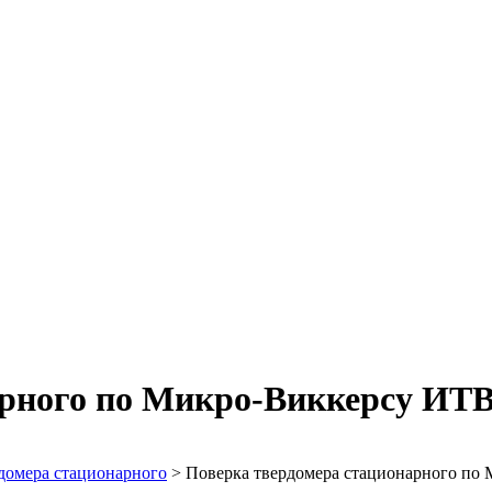
арного по Микро-Виккерсу ИТ
домера стационарного
>
Поверка твердомера стационарного по