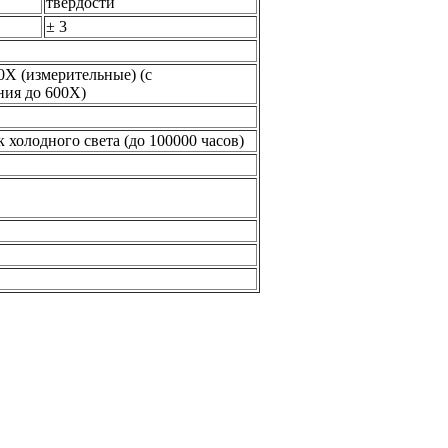
твердости
± 3
0X (измерительные) (с
ия до 600Х)
холодного света (до 100000 часов)