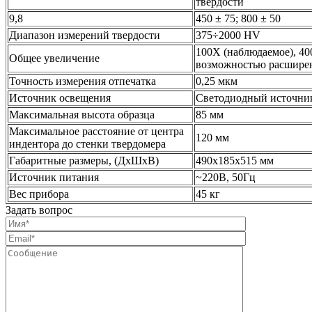
твердости
9,8
450 ± 75; 800 ± 50
Диапазон измерений твердости
375÷2000 HV
100X (наблюдаемое), 40
Общее увеличение
возможностью расширен
Точность измерения отпечатка
0,25 мкм
Источник освещения
Светодиодный источник 
Максимальная высота образца
85 мм
Максимальное расстояние от центра
120 мм
индентора до стенки твердомера
Габаритные размеры, (ДхШхВ)
490х185х515 мм
Источник питания
~220В, 50Гц
Вес прибора
45 кг
Задать вопрос