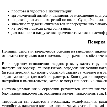
простота и удобство в эксплуатации;
эргономичный дизайн и цельнолитое исполнение корпуса 
широкий диапазон измерений по шкале Супер-Роквелла.
значение твердости считывается непосредственно с анал
не требует подвода электропитания;
для плавности нагружения применяется масляная демпфе
Поверка 
Принцип действия твердомеров основан на внедрении инденто
отпечатка (визуально или с помощью программного обеспечен
В стандартном исполнении твердомер выпускается с ручны
нагружения образца, тензодатчиком определения усилия наг
(автоматический контроль с обратной связью за усилием нагр
экран монитора (дисплей твердомера). Конструкция корпус
настройки и вмешательства, которые могут привести к искаже
Система управления и обработки результатов испытания тв
(окулярные микрометры, окулярные камеры, микропринтеры, ПК
Твердомеры выпускаются в нескольких модификациях, разл
устройства, наличием внешних подключаемых устройств, габа