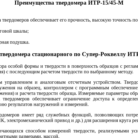
Преимущества твердомера ИТР-15/45-М
твердомеров обеспечивает его прочность, высокую точность по
оговой шкалы;
рная подушка.
твердомера стационарного по Супер-Роквеллу ИТ
ра особой формы и твердости в поверхность образцов с регла
ия) с последующим расчетом твердости по выбранному методу.
м управлением и аналоговым отсчетным устройством. Твер
ружения на образец, контроллером с программным обеспечени
ужения) и расчета твердости образца. Измеряемые параметры о
а твердомеров обеспечивает ограничение доступа к определ
нию результатов нагружений и измерений.
ердомеров имеет ряд служебных функций, позволяющих потре
, электромеханический привод и др.) для расширения круга ре
ичающихся способом измерений твердости, реализуемыми уси
ритными размерами, массой.