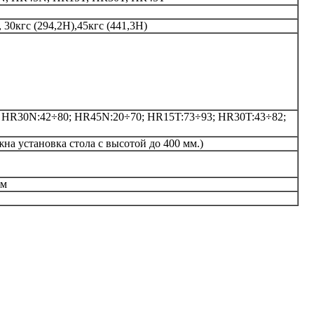
, 30кгс (294,2Н),45кгс (441,3Н)
 HR30N:42÷80; HR45N:20÷70; HR15T:73÷93; HR30T:43÷82;
на установка стола с высотой до 400 мм.)
мм