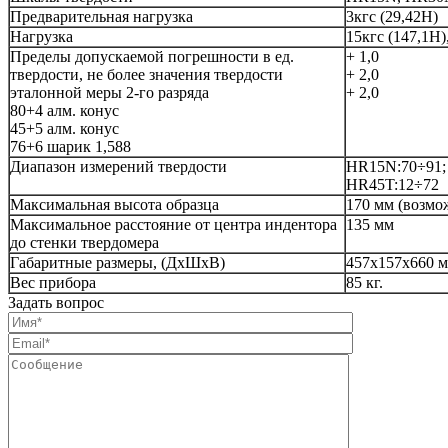
Предварительная нагрузка
3кгс (29,42Н)
Нагрузка
15кгс (147,1Н)
Пределы допускаемой погрешности в ед.
+ 1,0
твердости, не более значения твердости
+ 2,0
эталонной меры 2-го разряда
+ 2,0
80+4 алм. конус
45+5 алм. конус
76+6 шарик 1,588
Диапазон измерений твердости
HR15N:70÷91;
HR45T:12÷72
Максимальная высота образца
170 мм (возмож
Максимальное расстояние от центра индентора
135 мм
до стенки твердомера
Габаритные размеры, (ДхШхВ)
457х157х660 
Вес прибора
85 кг.
Задать вопрос