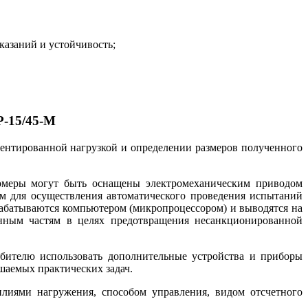
казаний и устойчивость;
Р-15/45-М
ментированной нагрузкой и определении размеров полученного
домеры могут быть оснащены электромеханическим приводом
ем для осуществления автоматического проведения испытаний
брабатываются компьютером (микропроцессором) и выводятся на
енным частям в целях предотвращения несанкционированной
бителю использовать дополнительные устройства и приборы
шаемых практических задач.
лиями нагружения, способом управления, видом отсчетного