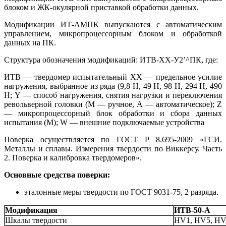
блоком и ЖК-окулярной приставкой обработки данных.
Модификации ИТ-АМПК выпускаются с автоматическим
управлением, микропроцессорным блоком и обработкой
данных на ПК.
Структура обозначения модификаций: ИТВ-ХХ-У2’^ПК, где:
ИТВ — твердомер испытательный ХХ — предельное усилие
нагружения, выбранное из ряда (9,8 Н, 49 Н, 98 Н, 294 Н, 490
Н; Y — способ нагружения, снятия нагрузки и переключения
револьверной головки (М — ручное, А — автоматическое); Z
— микропроцессорный блок обработки и сбора данных
испытания (М); W — внешние подключаемые устройства
Поверка осуществляется по ГОСТ Р 8.695-2009 «ГСИ.
Металлы и сплавы. Измерения твердости по Виккерсу. Часть
2. Поверка и калибровка твердомеров».
Основные средства поверки:
эталонные меры твердости по ГОСТ 9031-75, 2 разряда.
Модификация
ИТВ-50-А
Шкалы твердости
HV1, HV5, HV