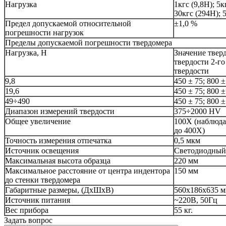
Нагрузка
1кгс (9,8Н); 5к
30кгс (294Н); 
Предел допускаемой относительной
±1,0 %
погрешности нагрузок
Пределы допускаемой погрешности твердомера
Нагрузка, Н
Значение твер
твердости 2-го
твердости
9,8
450 ± 75; 800 ±
19,6
450 ± 75; 800 ±
49÷490
450 ± 75; 800 ±
Диапазон измерений твердости
375÷2000 HV
Общее увеличение
100X (наблюда
до 400Х)
Точность измерения отпечатка
0,5 мкм
Источник освещения
Светодиодный 
Максимальная высота образца
220 мм
Максимальное расстояние от центра индентора
150 мм
до стенки твердомера
Габаритные размеры, (ДхШхВ)
560х186х635 
Источник питания
~220В, 50Гц
Вес прибора
55 кг.
Задать вопрос