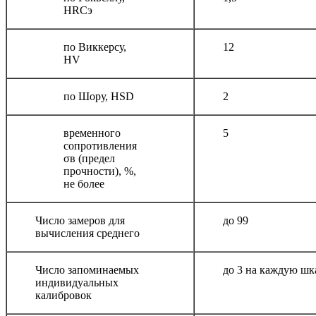
НRСэ
по Виккерсу,
12
HV
по Шору, HSD
2
временного
5
сопротивления
σв (предел
прочности), %,
не более
Число замеров для
до 99
вычисления среднего
Число запоминаемых
до 3 на каждую шк
индивидуальных
калибровок