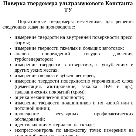
Поверка твердомера ультразвукового Константа
ТУ
Портативные твердомеры незаменимы для решения
следующих задач на производстве:
измерение твердости на внутренней поверхности пресс-
формы;
измерение твердости тяжелых и больших заготовок;
анализ повреждений сосудов давления,
турбогенераторов;
измерение твердости в отверстиях, в углублениях и
других узких местах;
измерение твердости зубьев шестерен;
измерение твердости поверхностно упрочненных слоев
(цементация, азотирование, закалка ТВЧ и др.),
гальванических покрытий (хром);
оценка механической прочности;
измерение твердости подшипников и их частей или в
поточной линии;
проведение регулярных профилактических
обследований;
идентификация материалов на складе;
экспресс-контроль по множеству точек измерения на
крупногабаритных заготовках;