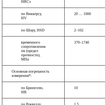
НRСэ
по Виккерсу,
20 … 1000
HV
по Шору, HSD
2–102
временного
370–1740
сопротивления
σв (предел
прочности),
МПа
Основная погрешность
измерения*:
по Бринеллю,
10
НВ
по Роквеллу,
1,5