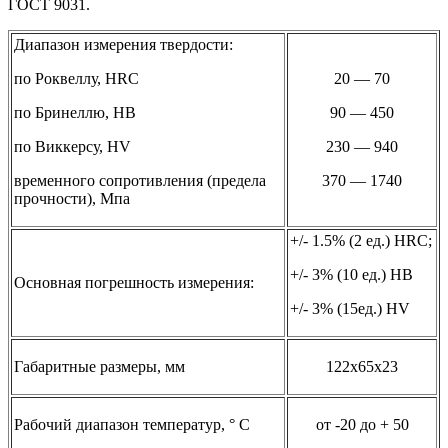
ГОСТ 9031.
Диапазон измерения твердости:
по Роквеллу, HRC
20 — 70
по Бринеллю, НВ
90 — 450
по Виккерсу, HV
230 — 940
временного сопротивления (предела
370 — 1740
прочности), Мпа
+/- 1.5% (2 ед.) HRC;
+/- 3% (10 ед.) HB
Основная погрешность измерения:
+/- 3% (15ед.) HV
Габаритные размеры, мм
122х65х23
Рабочий диапазон температур, ° С
от -20 до + 50