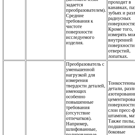
проходит в
задается
канавках, па
преобразователем).
зубьях и ра
Средние
радиусных
требования к
поверхностя
чистоте
Кроме того,
поверхности
измерять мо
исследуемого
внутренней
изделия.
поверхности
отверстий,
лопатках.
Преобразователь с
уменьшенной
нагрузкой для
измерения
Тонкостенн
твердости деталей,
детали, раз
имеющих
азотированн
особенно
цементиров
повышенные
поверхност
требования
слои пресс-
(отсутствие
штампов, ма
отпечатков).
Также пилы,
Например,
подшипники
шлифованные,
боковые
полированные