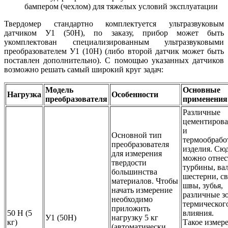
бампером (чехлом) для тяжелых условий эксплуатации
Твердомер стандартно комплектуется ультразвуковым
датчиком У1 (50Н), по заказу, прибор может быть
укомплектован специализированным ультразвуковыми
преобразователем У1 (10Н) (либо второй датчик может быть
поставлен дополнительно). С помощью указанных датчиков
возможно решать самый широкий круг задач:
Модель
Основные
Нагрузка
Особенности
преобразователя
применения
Различные
цементиров
и
Основной тип
термообрабо
преобразователя
изделия. Сю
для измерения
можно отнес
твердости
турбины, ва
большинства
шестерни, с
материалов. Чтобы
швы, зубья,
начать измерение
различные з
необходимо
термическог
приложить
50 Н (5
влияния.
У1 (50Н)
нагрузку 5 кг
кг)
Такое измер
(автоматически