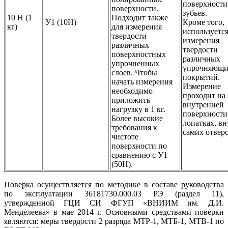
поверхности
поверхности.
зубьев.
10 Н (1
Подходит также
У1 (10Н)
Кроме того,
кг)
для измерения
используется
твердости
измерения
различных
твердости
поверхностных
различных
упрочненных
упрочняющ
слоев. Чтобы
покрытий.
начать измерения
Измерение
необходимо
проходит на
приложить
внутренней
нагрузку в 1 кг.
поверхности
Более высокие
лопатках, в
требования к
самих отвер
чистоте
поверхности по
сравнению с У1
(50Н).
Поверка осуществляется по методике в составе руководства
по эксплуатации 36181730.000.03 РЭ (раздел 11),
утвержденной ГЦИ СИ ФГУП «ВНИИМ им. Д.И.
Менделеева» в мае 2014 г. Основными средствами поверки
являются: меры твердости 2 разряда МТР-1, МТБ-1, МТВ-1 по