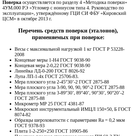
Поверка
осуществляется по разделу 4 «Методика поверки»
4УМ.000 РЭ «Угломер с нониусом типа 4. Руководство по
эксплуатации», утверждённому ГЦИ СИ ФБУ «Кировский
ЦСМ» в октябре 2013 г.
Перечень средств поверки (эталонов),
применяемых при поверке:
Весы с максимальной нагрузкой 1 кг ГОСТ Р 53228-
2008
Концевые меры 1-Н4 ГОСТ 9038-90
Концевая мера 2-0,22 ГОСТ 9038-90
Линейка ЛД-0-200 ГОСТ 8026-92
Лупа ЛП-1-4х ГОСТ 25706-83.
Мера плоского угла 2-45°30’-2 ГОСТ 2875-88
Мера плоского угла 3-90, 90, 90, 90°-2 ГОСТ 2875-88
Мера плоского угла 3-89°30’, 89°40’, 90°30’, 90°20’-2
ГОСТ 2875-88
Микрометр МР 25 ГОСТ 4381-87
Микроскоп инструментальный ИМЦЛ 150×50, Б ГОСТ
8074-82
Образцы шероховатости с параметрами Ra = 0,2 мкм
ГОСТ 9378-93
Плита 1-2-250×250 ГОСТ 10905-86