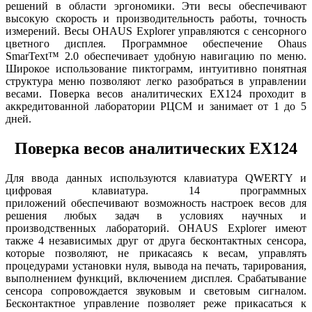
решений в области эргономики. Эти весы обеспечивают
высокую скорость и производительность работы, точность
измерений. Весы OHAUS Explorer управляются с сенсорного
цветного дисплея. Программное обеспечение Ohaus
SmarText™ 2.0 обеспечивает удобную навигацию по меню.
Широкое использование пиктограмм, интуитивно понятная
структура меню позволяют легко разобраться в управлении
весами. Поверка весов аналитических EX124 проходит в
аккредитованной лаборатории РЦСМ и занимает от 1 до 5
дней.
Поверка весов аналитических EX124
Для ввода данных используются клавиатура QWERTY и
цифровая клавиатура. 14 программных
приложений обеспечивают возможность настроек весов для
решения любых задач в условиях научных и
производственных лабораторий. OHAUS Explorer имеют
также 4 независимых друг от друга бесконтактных сенсора,
которые позволяют, не прикасаясь к весам, управлять
процедурами установки нуля, вывода на печать, тарирования,
выполнением функций, включением дисплея. Срабатывание
сенсора сопровождается звуковым и световым сигналом.
Бесконтактное управление позволяет реже прикасаться к