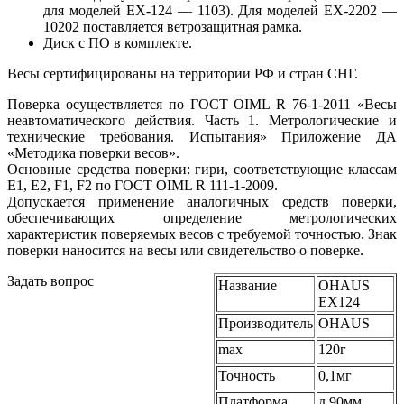
для моделей EX-124 — 1103). Для моделей EX-2202 —
10202 поставляется ветрозащитная рамка.
Диск с ПО в комплекте.
Весы сертифицированы на территории РФ и стран СНГ.
Поверка осуществляется по ГОСТ OIML R 76-1-2011 «Весы
неавтоматического действия. Часть 1. Метрологические и
технические требования. Испытания» Приложение ДА
«Методика поверки весов».
Основные средства поверки: гири, соответствующие классам
Е1, Е2, F1, F2 по ГОСТ OIML R 111-1-2009.
Допускается применение аналогичных средств поверки,
обеспечивающих определение метрологических
характеристик поверяемых весов с требуемой точностью. Знак
поверки наносится на весы или свидетельство о поверке.
Задать вопрос
Название
OHAUS
EX124
Производитель
OHAUS
max
120г
Точность
0,1мг
Платформа
д.90мм