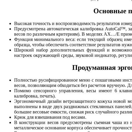
Основные п
Высокая точность и воспроизводимость результатов изме
Предусмотрена автоматическая калибровка AutoCal™, з
весов по различным критериям). В моделях AX…/E приме
Функция минимального веса: если текущий образец имее
образца, чтобы обеспечить соответствие результатов нуж
Широкий набор дополнительных функций и возможност
настроек окружающей среды, звуковой индикатор, регулир
Продуманная эрго
Полностью русифицированное меню с пошаговыми инстр
весов, позволяющим обходиться без расчетов вручную. Д
Помимо сенсорного управления, весы имеют 6 клавиш
калибровка, печать).
Эргономичный дизайн ветрозащитного кожуха новой мод
выполнены в виде двух раздвижных стеклянных панелей, 
большие весовые емкости, снижая риск случайного разлив
Крюк для взвешивания под весами.
В конструкции весов предусмотрены съемная чаша из 
металлическое основание корпуса обеспечивает прочность