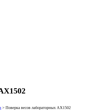
 AX1502
в
>
Поверка весов лабораторных AX1502