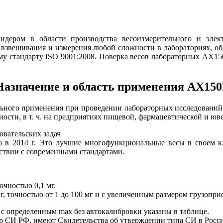
ером в области производства весоизмерительного и элек
взвешивания и измерения любой сложности в лабораториях, о
стандарту ISO 9001:2008. Поверка весов лабораторных AX150
Назначение и область применения AX150
ного применения при проведении лабораторных исследований в
ости, в т. ч. на предприятиях пищевой, фармацевтической и юв
вательских задач
в 2014 г. Это лучшие многофункциональные весы в своем кл
тствии с современными стандартами.
очностью 0,1 мг.
 г, точностью от 1 до 100 мг и с увеличенным размером грузопр
с определенным max без автокалибровки указаны в таблице.
 СИ РФ, имеют Свидетельства об утверждении типа СИ в Росси