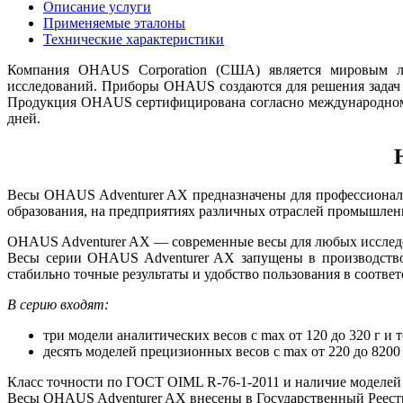
Описание услуги
Применяемые эталоны
Технические характеристики
Компания OHAUS Corporation (США) является мировым лид
исследований. Приборы OHAUS создаются для решения задач 
Продукция OHAUS сертифицирована согласно международному 
дней.
Весы OHAUS Adventurer AX предназначены для профессиональ
образования, на предприятиях различных отраслей промышленн
OHAUS Adventurer AX — современные весы для любых исследо
Весы серии OHAUS Adventurer AX запущены в производство 
стабильно точные результаты и удобство пользования в соотве
В серию входят:
три модели аналитических весов с max от 120 до 320 г и т
десять моделей прецизионных весов с max от 220 до 8200
Класс точности по ГОСТ OIML R-76-1-2011 и наличие моделей 
Весы OHAUS Adventurer AX внесены в Государственный Реестр