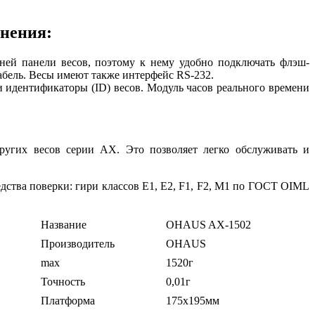
анения:
ей панели весов, поэтому к нему удобно подключать флэш-
абель. Весы имеют также интерфейс RS-232.
 идентификаторы (ID) весов. Модуль часов реального времени
ругих весов серии AX. Это позволяет легко обслуживать и
ства поверки: гири классов Е1, Е2, F1, F2, М1 по ГОСТ OIML
Название
OHAUS AX-1502
Производитель
OHAUS
max
1520г
Точность
0,01г
Платформа
175х195мм