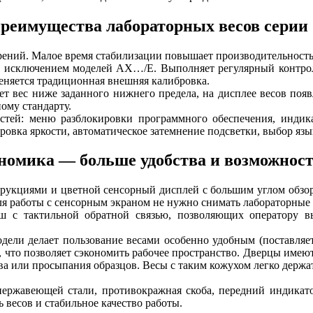
реимущества лабораторных весов сери
рений. Малое время стабилизации повышает производительность
а исключением моделей AX…/E. Выполняет регулярный контроль
няется традиционная внешняя калибровка.
т вес ниже заданного нижнего предела, на дисплее весов появ
ному стандарту.
ей: меню разблокировки программного обеспечения, индика
овка яркости, автоматическое затемнение подсветки, выбор язык
номика — больше удобства и возможност
укциями и цветной сенсорный дисплей с большим углом обзор
ля работы с сенсорным экраном не нужно снимать лабораторные 
 с тактильной обратной связью, позволяющих оператору вы
ели делает пользование весами особенно удобным (поставляет
что позволяет сэкономить рабочее пространство. Дверцы имеют 
а или просыпания образцов. Весы с таким кожухом легко держать
нержавеющей стали, противокражная скоба, передний индикат
 весов и стабильное качество работы.