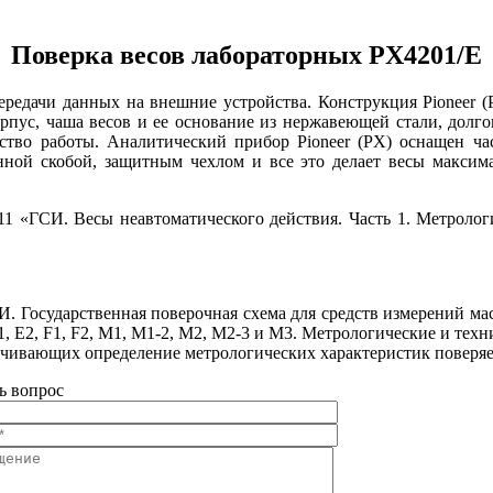
Поверка весов лабораторных PX4201/E
едачи данных на внешние устройства. Конструкция Pioneer (PX
орпус, чаша весов и ее основание из нержавеющей стали, дол
бство работы. Аналитический прибор Pioneer (PX) оснащен ч
ной скобой, защитным чехлом и все это делает весы максим
1 «ГСИ. Весы неавтоматического действия. Часть 1. Метролог
И. Государственная поверочная схема для средств измерений мас
, E2, F1, F2, M1, M1-2, M2, M2-3 и M3. Метрологические и техн
ечивающих определение метрологических характеристик поверя
ь вопрос