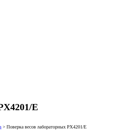
PX4201/E
в
>
Поверка весов лабораторных PX4201/E