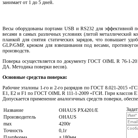
занимает от 1 до 5 дней.
Весы оборудованы портами USB и RS232 для эффективной пер
весами в самых различных условиях (литой металлический к
планкой для снятия статических зарядов, что повышает удо
GLP/GMP, крюком для взвешивания под весами, противоугон
производств.
Поверка осуществляется по документу ГОСТ OIML R 76-1-201
ДА. Методика поверки весов).
Основные средства поверки:
Рабочие эталоны 1-го и 2-го разрядов по ГОСТ 8.021-2015 «ГС
E1, E2 и F1 по ГОСТ OIML R 111-1-2009 «ГСИ. Гири классов E1
Допускается применение аналогичных средств поверки, обесп
Задат
Название
OHAUS PX4201/E
Производитель
OHAUS
max
4200г
Точность
0,1г
Платформа
д.180мм